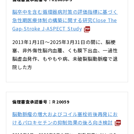
脳卒中を含む循環器病対策の評価指標に基づく
急性期医療体制の構築に関する研究Close The
Gap-Stroke J-ASPECT Study
2013年1月1日～2025年3月31日の間に、脳梗
塞、非外傷性脳内血腫、くも膜下出血、一過性
脳虚血発作、もやもや病、未破裂脳動脈瘤で退
院した方
倫理審査承認番号：Ｒ20059
脳動脈瘤の増大およびコイル塞栓術後再発にお
けるパロキセチンの抑制効果の後ろ向き検討