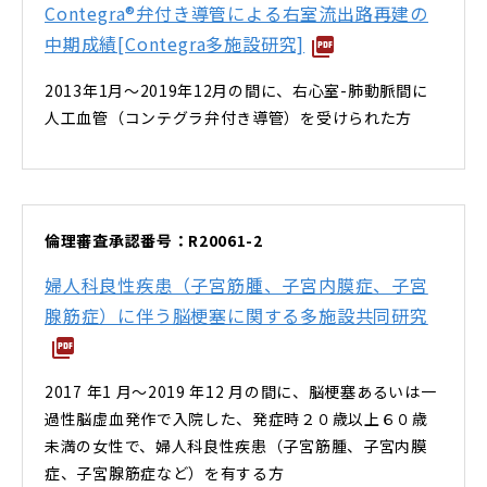
Contegra®弁付き導管による右室流出路再建の
中期成績[Contegra多施設研究]
2013年1月～2019年12月の間に、右心室-肺動脈間に
人工血管（コンテグラ弁付き導管）を受けられた方
倫理審査承認番号：R20061-2
婦人科良性疾患（子宮筋腫、子宮内膜症、子宮
腺筋症）に伴う脳梗塞に関する多施設共同研究
2017 年1 月～2019 年12 月の間に、脳梗塞あるいは一
過性脳虚血発作で入院した、発症時２０歳以上６０歳
未満の女性で、婦人科良性疾患（子宮筋腫、子宮内膜
症、子宮腺筋症など）を有する方