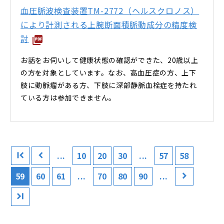
血圧脈波検査装置TM-2772（ヘルスクロノス）
により計測される上腕断面積脈動成分の精度検
討
お話をお伺いして健康状態の確認ができた、20歳以上
の方を対象としています。なお、高血圧症の方、上下
肢に動脈瘤がある方、下肢に深部静脈血栓症を持たれ
ている方は参加できません。
...
10
20
30
...
57
58
59
60
61
...
70
80
90
...