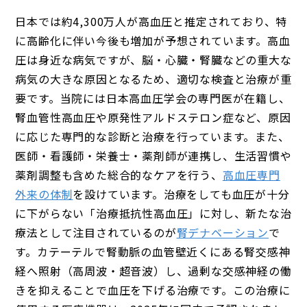
日本では約4,300万人が高血圧と推定されており、特
に高齢化に伴い今後も増加が予想されています。高血
圧は身近な病気ですが、脳・心臓・腎臓などの重大な
病気の大きな原因となるため、適切な検査と治療が重
要です。当院には日本高血圧学会の専門医が在籍し、
腎血管性高血圧や原発性アルドステロン症など、原因
に応じた専門的な診断と治療を行っています。また、
医師・看護師・栄養士・薬剤師が連携し、生活習慣や
薬剤調整も含めた総合的なケアを行う、
高血圧専門
外来の体制
を設けています。治療をしても血圧が十分
に下がらない「治療抵抗性高血圧」に対し、新たな治
療法として注目されているのが
腎デナベーション
で
す。カテーテルで腎動脈の血管壁近くにある腎交感神
経へ照射（高周波・超音波）し、過剰な交感神経の働
きを抑えることで血圧を下げる治療です。この治療に