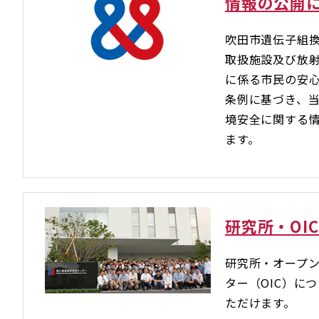
情報の公開
吹田市遺伝子組
取扱施設及び放
に係る市民の安
条例に基づき、
境安全に関する
ます。
研究所・OI
研究所・オープ
ター（OIC）に
ただけます。