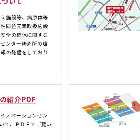
について
換え施設等、病原体等
射性同位元素取扱施設
心安全の確保に関する
当センター研究所の環
情報の発信をしており
Cの紹介PDF
ンイノベーションセン
ついて、ＰＤＦでご覧い