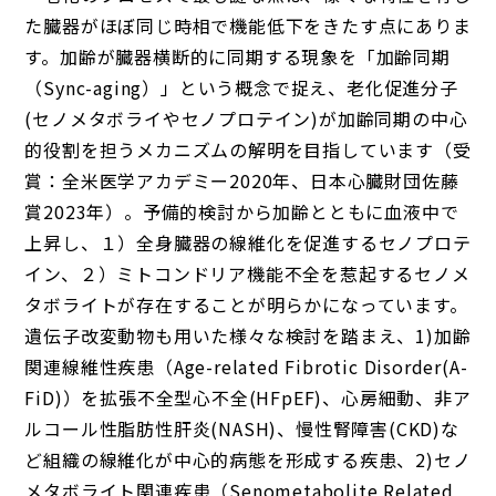
た臓器がほぼ同じ時相で機能低下をきたす点にありま
す。加齢が臓器横断的に同期する現象を「加齢同期
（Sync-aging）」という概念で捉え、老化促進分子
(セノメタボライやセノプロテイン)が加齢同期の中心
的役割を担うメカニズムの解明を目指しています（受
賞：全米医学アカデミー2020年、日本心臓財団佐藤
賞2023年）。予備的検討から加齢とともに血液中で
上昇し、１）全身臓器の線維化を促進するセノプロテ
イン、２）ミトコンドリア機能不全を惹起するセノメ
タボライトが存在することが明らかになっています。
遺伝子改変動物も用いた様々な検討を踏まえ、1)加齢
関連線維性疾患（Age-related Fibrotic Disorder(A-
FiD)）を拡張不全型心不全(HFpEF)、心房細動、非ア
ルコール性脂肪性肝炎(NASH)、慢性腎障害(CKD)な
ど組織の線維化が中心的病態を形成する疾患、2)セノ
メタボライト関連疾患（Senometabolite Related