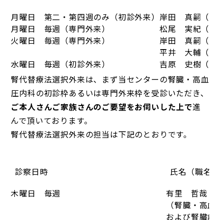
月曜日 第二・第四週のみ（初診外来）
岸田 真嗣（腎
月曜日 毎週（専門外来）
松尾 実紀（腎
火曜日 毎週（専門外来）
岸田 真嗣（腎
平井 大輔（腎
水曜日 毎週（初診外来）
吉原 史樹（腎
園浦 拓龍（腎
腎代替療法選択外来は、まず当センターの腎臓・高血
木曜日 毎週（専門外来）
吉原 史樹（腎
圧内科の初診枠あるいは専門外来枠を受診いただき、
金曜日 毎週（専門外来）
有里 哲哉（腎
ご本人さんご家族さんのご要望をお伺いした上で
進
んで頂いております。
腎代替療法選択外来の担当は下記のとおりです。
診察日時
氏名（職名）
木曜日 毎週
有里 哲哉・
（腎臓・高血
および腎臓病