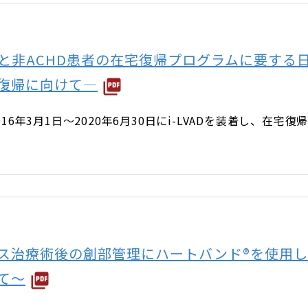
D患者と非ACHD患者の在宅復帰プログラムに要す
復帰に向けて―
6年3月1日～2020年6月30日にi-LVADを装着し、在
ス治療術後の創部管理にハートバンド®を使用
て～