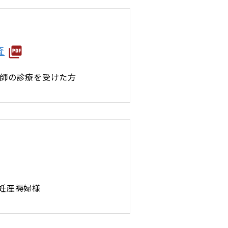
査
医師の診療を受けた方
た妊産褥婦様