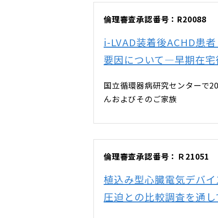
倫理審査承認番号：R20088
i-LVAD装着後ACH
要因について―早期在宅
国立循環器病研究センターで201
んおよびそのご家族
倫理審査承認番号：Ｒ21051
植込み型心臓電気デバイ
圧迫との比較調査を通し