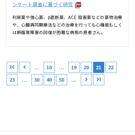
ンケート調査に基づく研究
利尿薬や強心薬、β遮断薬、ACE 阻害薬などの薬物治療
や、心臓再同期療法などの治療を行っても心機能もしく
は肺循環障害の回復が困難な病態の患者さん。
...
10
...
19
20
21
22
23
...
30
40
50
...