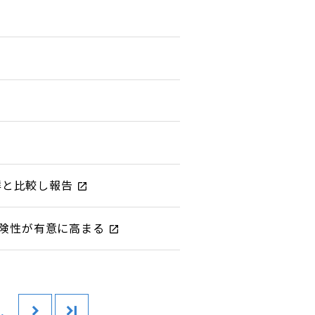
群と比較し報告
危険性が有意に高まる
..