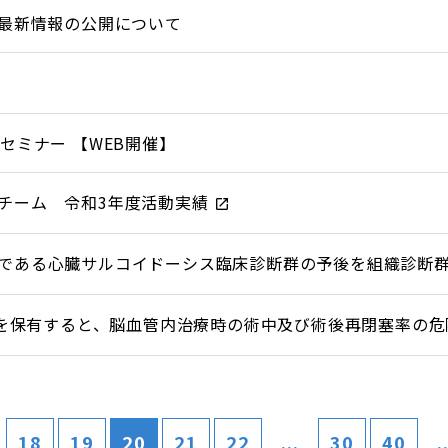
udy 最新情報の公開について
セミナー 【WEB開催】
チーム 令和3年度活動実績
である心臓サルコイドーシス臨床診断群の予後を組織診断
多型を保有すると、脳血管内治療時の術中及び術後再閉塞率の
18
19
20
21
22
...
30
40
.