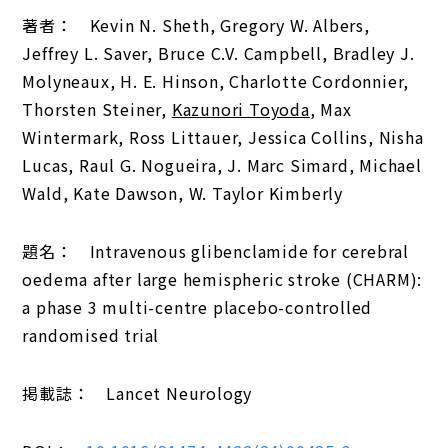
著者： Kevin N. Sheth, Gregory W. Albers,
Jeffrey L. Saver, Bruce C.V. Campbell, Bradley J.
Molyneaux, H. E. Hinson, Charlotte Cordonnier,
Thorsten Steiner,
Kazunori Toyoda
, Max
Wintermark, Ross Littauer, Jessica Collins, Nisha
Lucas, Raul G. Nogueira, J. Marc Simard, Michael
Wald, Kate Dawson, W. Taylor Kimberly
題名： Intravenous glibenclamide for cerebral
oedema after large hemispheric stroke (CHARM):
a phase 3 multi-centre placebo-controlled
randomised trial
掲載誌： Lancet Neurology