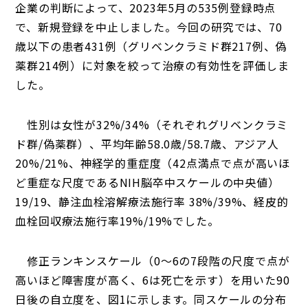
企業の判断によって、2023年5月の535例登録時点
で、新規登録を中止しました。今回の研究では、70
歳以下の患者431例（グリベンクラミド群217例、偽
薬群214例）に対象を絞って治療の有効性を評価しま
した。
性別は女性が32%/34%（それぞれグリベンクラミ
ド群/偽薬群）、平均年齢58.0歳/58.7歳、アジア人
20%/21%、神経学的重症度（42点満点で点が高いほ
ど重症な尺度であるNIH脳卒中スケールの中央値）
19/19、静注血栓溶解療法施行率 38%/39%、経皮的
血栓回収療法施行率19%/19%でした。
修正ランキンスケール（0～6の7段階の尺度で点が
高いほど障害度が高く、6は死亡を示す）を用いた90
日後の自立度を、図1に示します。同スケールの分布