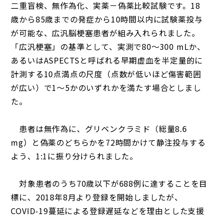
二重盲検、無作為化、実薬－偽薬比較試験です。18
歳から85歳までの発症から10時間以内に試験薬投与
が可能な、広汎脳梗塞患者が組み入れられました。
「広汎梗塞」の基準として、実測で80～300 mLか、
あるいはASPECTSと呼ばれる早期虚血を半定量的に
計測する10点満点の尺度（点数が低いほど傷害範囲
が広い）で1～5かのいずれかを満たす場合としまし
た。
患者は無作為に、グリベンクラミド（総量8.6
mg）と偽薬のどちらかを72時間かけて静注投与する
よう、1:1に振り分けられました。
対象患者のうち70歳以下が688例に達することを目
標に、2018年8月より登録を開始しましたが、
COVID-19蔓延による登録遅延などを理由とした支援