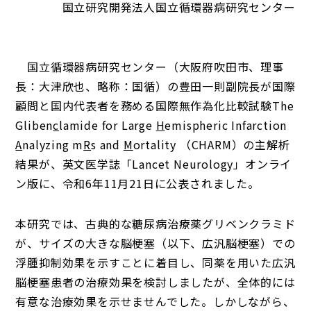
国立研究開発法人国立循環器病研究センター
国立循環器病研究センター（大阪府吹田市、理事
長：大津欣也、略称：国循）の豊田一則副院長が国際
顧問と国内代表者を務める国際無作為化比較試験The
Gliben
c
lamide for Large
H
emispheric Infarction
A
nalyzing m
R
s and
M
ortality （CHARM）の主解析
結果が、英文医学誌「Lancet Neurology」オンライ
ン版に、令和6年11月21日に公表されました。
本研究では、古典的な糖尿病治療薬グリベンクラミド
が、サイズの大きな脳梗塞（以下、広汎脳梗塞）での
浮腫抑制効果を示すことに着目し、同薬を用いた広汎
脳梗塞患者の治療効果を検討しましたが、全体的には
有意な治療効果を示せませんでした。しかしながら、