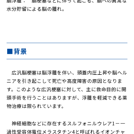
脳浮腫： 脳梗塞などに伴って起こる、脳への異常な
水分貯留による脳の腫れ。
■背景
広汎脳梗塞は脳浮腫を伴い、頭蓋内圧上昇や脳ヘル
ニアを引き起こして死亡や高度障害の原因となりま
す。このような広汎梗塞に対して、主に救命目的に開
頭手術を行うことはありますが、浮腫を軽減できる薬
物治療は限られています。
神経細胞などに存在するスルフォニルウレア1－一
過性受容体電位メラスタチン4と呼ばれるイオンチャ