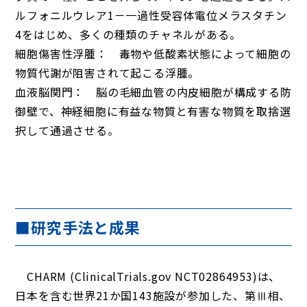
ルフォニルウレア1－一過性受容体電位メラスタチン
4をはじめ、多くの種類のチャネルがある。
細胞傷害性浮腫： 毒物や低酸素状態によって細胞の
物質代謝が阻害されて起こる浮腫。
血液脳関門： 脳の毛細血管の内皮細胞が構成する防
御壁で、神経細胞に有益な物質と有害な物質を取捨選
択して通過させる。
■研究手法と成果
CHARM (ClinicalTrials.gov NCT02864953)は、
日本を含む世界21か国143施設が参加した、第Ⅲ相、