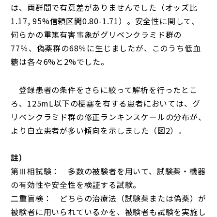
は、両群間で有意差がありませんでした（オッズ比
1.17, 95%信頼区間0.80-1.71）。安全性に関して、
何らかの重篤有害事象がグリベンクラミド群の
77％、偽薬群の68％に生じましたが、このうち低血
糖は各々6%と2%でした。
登録患者の条件をさらに絞って解析を行ったとこ
ろ、125mL以下の梗塞を有する患者においては、グ
リベンクラミド群の修正ランキンスケールの分布が、
より自立患者が多い傾向を示しました（図2）。
註）
第Ⅲ相試験： 多数の被験者を用いて、試験薬・機器
の有効性や安全性を検証する試験。
二重盲検： どちらの治療法（試験薬または偽薬）が
被験者に用いられているかを、被験者も試験を実施し