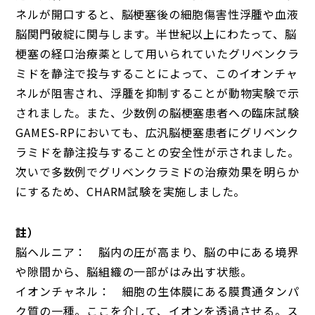
ネルが開口すると、脳梗塞後の細胞傷害性浮腫や血液
脳関門破綻に関与します。半世紀以上にわたって、脳
梗塞の経口治療薬として用いられていたグリベンクラ
ミドを静注で投与することによって、このイオンチャ
ネルが阻害され、浮腫を抑制することが動物実験で示
されました。また、少数例の脳梗塞患者への臨床試験
GAMES-RPにおいても、広汎脳梗塞患者にグリベンク
ラミドを静注投与することの安全性が示されました。
次いで多数例でグリベンクラミドの治療効果を明らか
にするため、CHARM試験を実施しました。
註）
脳ヘルニア： 脳内の圧が高まり、脳の中にある境界
や隙間から、脳組織の一部がはみ出す状態。
イオンチャネル： 細胞の生体膜にある膜貫通タンパ
ク質の一種。ここを介して、イオンを透過させる。ス