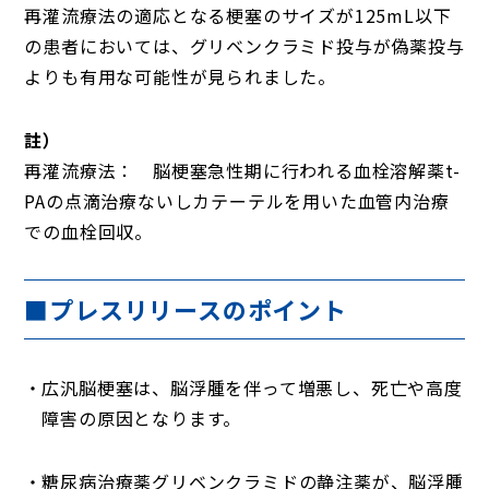
再灌流療法の適応となる梗塞のサイズが125mL以下
の患者においては、グリベンクラミド投与が偽薬投与
よりも有用な可能性が見られました。
註）
再灌流療法： 脳梗塞急性期に行われる血栓溶解薬t-
PAの点滴治療ないしカテーテルを用いた血管内治療
での血栓回収。
■
プレスリリースのポイント
広汎脳梗塞は、脳浮腫を伴って増悪し、死亡や高度
障害の原因となります。
糖尿病治療薬グリベンクラミドの静注薬が、脳浮腫