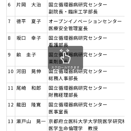
6
片岡 大治
国立循環器病研究センター
副院長・臨床工学部長
7
德平 夏子
オープンイノベーションセンター
医療安全管理室長
8
坂口 幸子
国立循環器病研究センター
看護部長
9
畝 圭子
国立循環器病研究センター
薬剤部長
スクロールできます
10
河田 晃伸
国立循環器病研究センター
総務人事部長
11
尾崎 和郎
国立循環器病研究センター
財務経理部長
12
龍田 隆寛
国立循環器病研究センター
医事室長
13
瀬戸山 晃一
京都府立医科大学大学院医学研究科
医学生命倫理学 教授