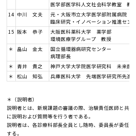
医学部医学科人文社会科学教室 教
14
中川 文夫
元・大阪市立大学医学部附属病院
臨床研究・イノベーション推進センタ
15
阪本 恭子
大阪医科薬科大学 薬学部
環境医療学グループ 教授
＊
畠山 金太
国立循環器病研究センター
病理部長
＊
青井 貴之
神戸大学大学院医学研究科 未来医
＊
松山 知弘
兵庫医科大学 先端医学研究所先進
＊（説明者）
説明者とは、新規課題の審議の際、治験責任医師と共
に説明および質問等を行う者である。
説明者は、各診療科部長全員とし随時、委員長が委任
する。