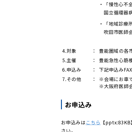
「慢性心不
国立循環器
「地域診療
吹田市医師
4.対象
：
豊能圏域の各
5.主催
：
豊能急性心筋
6.申込み
：
下記申込みFA
7.その他
：
※会場にお車
※大阪府医師
お申込み
お申込みは
こちら
【pptx:8
さい。