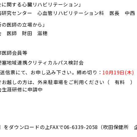
全に関する心臓リハビリテーション」
病研究センター 心血管リハビリテーション科 医長 中西
所の医師の立場から」
会 医師 財田 滋穂
市医師会員等
梗塞地域連携クリティカルパス検討会
X送信票にて、お申し込み下さい。締め切り：
10月19日(木)
でお越しの方は、外来駐車場をご利用ください（ 有料 ）
会生涯研修に申請中
3KB】をダウンロードの上FAXで06-6339-2058（吹田保