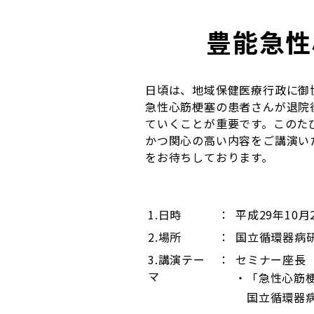
豊能急性
日頃は、地域保健医療行政に御
急性心筋梗塞の患者さんが退院
ていくことが重要です。このた
かつ関心の高い内容をご講演い
をお待ちしております。
1.日時
：
平成29年10
2.場所
：
国立循環器病研
3.講演テー
：
セミナー座長
マ
「急性心筋
国立循環器