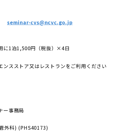
）
ss:
seminar-cvs@ncvc.go.jp
に1泊1,500円（税抜）×4日
エンスストア又はレストランをご利用ください
ナー事務局
血管外科) (PHS40173)