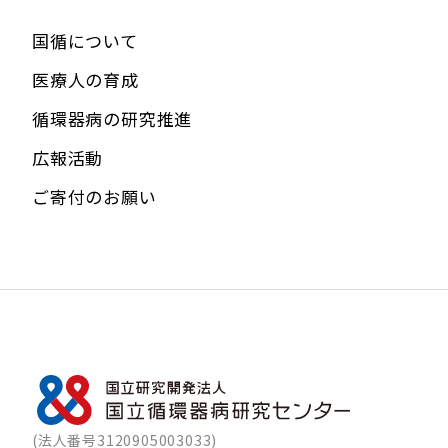
国循について
医療人の育成
循環器病の研究推進
広報活動
ご寄付のお願い
(法人番号3120905003033)