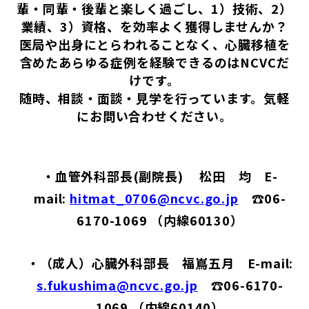
輩・同輩・後輩と楽しく過ごし、
1
）技術、
2
）
業績、
3
）資格、を効率よく獲得しませんか？
医局や出身にとらわれることなく、心臓移植を
含めたあらゆる症例を経験できるのは
NCVC
だ
けです。
随時、相談・面談・見学を行っています。気軽
にお問い合わせください。
・血管
外科部長(副院長) 松田 均
E-
mail:
hitmat_0706@ncvc.go.jp
☎
06
-
6170
-
1069 （内線60130）
・（成人）
心臓外科部長 福嶌五月
E-mail:
s.fukushima@ncvc.go.jp
☎
06
-
6170
-
1069 （内線60140）