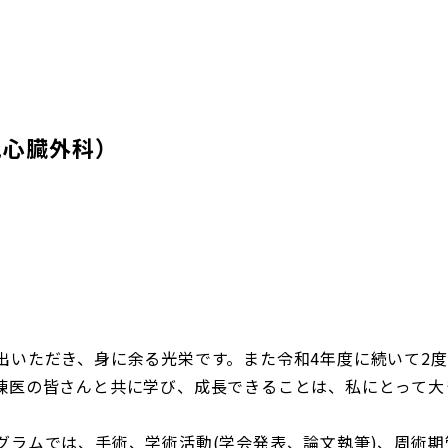
心臓外科）
出いただき、身に余る光栄です。また令和
4
年度に続いて
2
度
練医の皆さんと共に学び、成長できることは、私にとって大
グラムでは、手術、学術活動
(
学会発表、論文執筆
)
、周術期