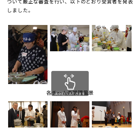
ついて厳正な審査を行い、以下のとおり受賞者を発表
しました。
各チームの調理風景
スクロールできます