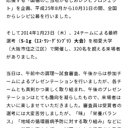
応援する「国循のご当地かるしおレシピプロジェク
ト」を企画、平成25年8月から10月31日の間、全国
からレシピ公募を行いました。
そして2014年1月23日（木）、24チームによる最終
選考（
S-1g
（ｴｽ･ﾜﾝ･ｸﾞﾗﾝﾌﾟﾘ）大会）
を相愛大学
（大阪市住之江区）で開催し、320名を超える来場者
がありました。
当日は、午前中の調理～試食審査、午後からは参加チ
ームによるプレゼンテーションを行いましたが、各チ
ームとも真剣かつ楽しく取り組まれ、午後のプレゼン
テーションはとても趣向を凝らしたもので、来場者は
大いに楽しませていただきました。審査員は受賞者の
選考には大変苦労しましたが、「味」「栄養バラン
ス」「地域の循環器病予防に対する取り組み」などに