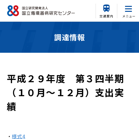
交通案内
メニュー
調達情報
平成２９年度 第３四半期
（１０月～１２月）支出実
績
様式4