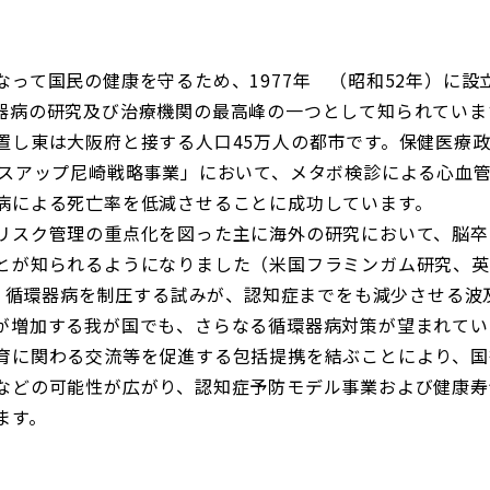
って国民の健康を守るため、1977年 （昭和52年）に
器病の研究及び治療機関の最高峰の一つとして知られていま
置し東は大阪府と接する人口45万人の都市です。保健医療政
ルスアップ尼崎戦略事業」において、メタボ検診による心血
病による死亡率を低減させることに成功しています。
リスク管理の重点化を図った主に海外の研究において、脳卒
とが知られるようになりました（米国フラミンガム研究、英国
わち、循環器病を制圧する試みが、認知症までをも減少させる
が増加する我が国でも、さらなる循環器病対策が望まれてい
育に関わる交流等を促進する包括提携を結ぶことにより、国
などの可能性が広がり、認知症予防モデル事業および健康寿
ます。