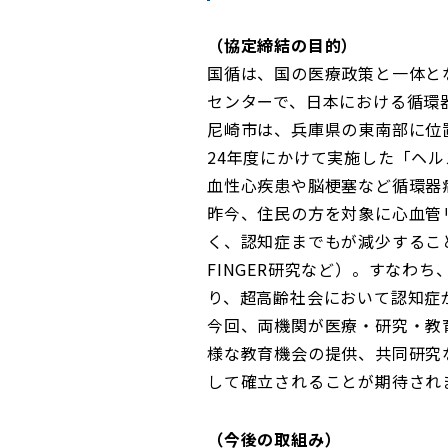
（協定締結の目的）
国循は、国の医療政策と一体とな
センターで、日本における循環
尼崎市は、兵庫県の東南部に位
24年度にかけて実施した「ヘ
血性心疾患や脳梗塞など循環器
昨今、住民の方を対象に心血管
く、認知症までもが減少するこ
FINGER研究など）。すな
り、超高齢社会において認知症
今回、両機関が医療・研究・教
様な教育機会の提供、共同研究
して確立されることが期待され
（今後の取組み）