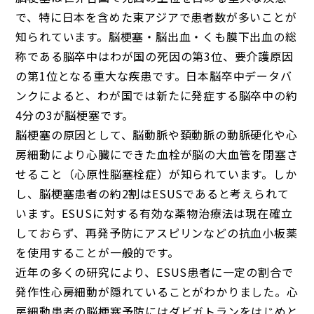
で、特に日本を含めた東アジアで患者数が多いことが
知られています。脳梗塞・脳出血・くも膜下出血の総
称である脳卒中はわが国の死因の第3位、要介護原因
の第1位となる重大な疾患です。日本脳卒中データバ
ンクによると、わが国では新たに発症する脳卒中の約
4分の3が脳梗塞です。
脳梗塞の原因として、脳動脈や頚動脈の動脈硬化や心
房細動により心臓にできた血栓が脳の大血管を閉塞さ
せること（心原性脳塞栓症）が知られています。しか
し、脳梗塞患者の約2割はESUSであると考えられて
います。ESUSに対する有効な薬物治療法は現在確立
しておらず、再発予防にアスピリンなどの抗血小板薬
を使用することが一般的です。
近年の多くの研究により、ESUS患者に一定の割合で
発作性心房細動が隠れていることがわかりました。心
房細動患者の脳梗塞予防にはダビガトランをはじめと