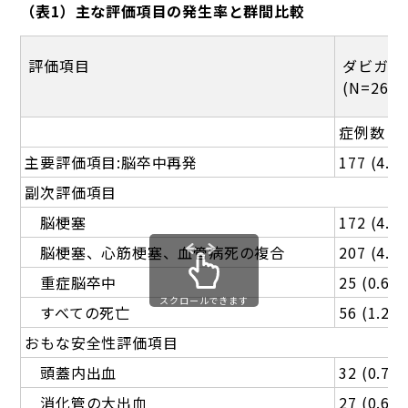
（表1）主な評価項目の発生率と群間比較
評価項目
ダビガト
(N=2695
症例数 （
主要評価項目:脳卒中再発
177 (4.1)
副次評価項目
脳梗塞
172 (4.0)
脳梗塞、心筋梗塞、血管病死の複合
207 (4.8)
重症脳卒中
25 (0.6)
スクロールできます
すべての死亡
56 (1.2)
おもな安全性評価項目
頭蓋内出血
32 (0.7)
消化管の大出血
27 (0.6)