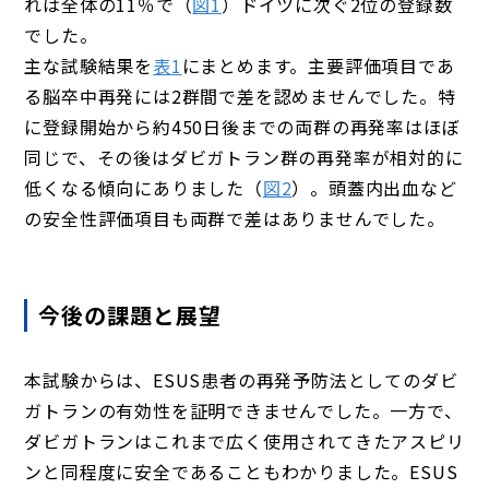
れは全体の11％で（
図1
）ドイツに次ぐ2位の登録数
でした。
主な試験結果を
表1
にまとめます。主要評価項目であ
る脳卒中再発には2群間で差を認めませんでした。特
に登録開始から約450日後までの両群の再発率はほぼ
同じで、その後はダビガトラン群の再発率が相対的に
低くなる傾向にありました（
図2
）。頭蓋内出血など
の安全性評価項目も両群で差はありませんでした。
今後の課題と展望
本試験からは、ESUS患者の再発予防法としてのダビ
ガトランの有効性を証明できませんでした。一方で、
ダビガトランはこれまで広く使用されてきたアスピリ
ンと同程度に安全であることもわかりました。ESUS