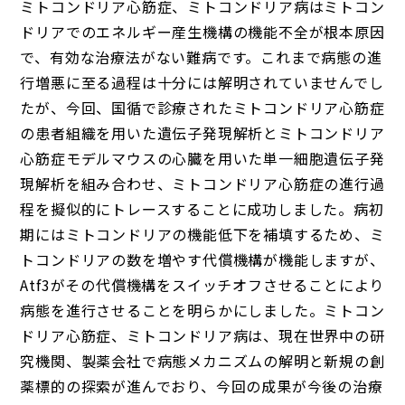
ミトコンドリア心筋症、ミトコンドリア病はミトコン
ドリアでのエネルギー産生機構の機能不全が根本原因
で、有効な治療法がない難病です。これまで病態の進
行増悪に至る過程は十分には解明されていませんでし
たが、今回、国循で診療されたミトコンドリア心筋症
の患者組織を用いた遺伝子発現解析とミトコンドリア
心筋症モデルマウスの心臓を用いた単一細胞遺伝子発
現解析を組み合わせ、ミトコンドリア心筋症の進行過
程を擬似的にトレースすることに成功しました。病初
期にはミトコンドリアの機能低下を補填するため、ミ
トコンドリアの数を増やす代償機構が機能しますが、
Atf3がその代償機構をスイッチオフさせることにより
病態を進行させることを明らかにしました。ミトコン
ドリア心筋症、ミトコンドリア病は、現在世界中の研
究機関、製薬会社で病態メカニズムの解明と新規の創
薬標的の探索が進んでおり、今回の成果が今後の治療