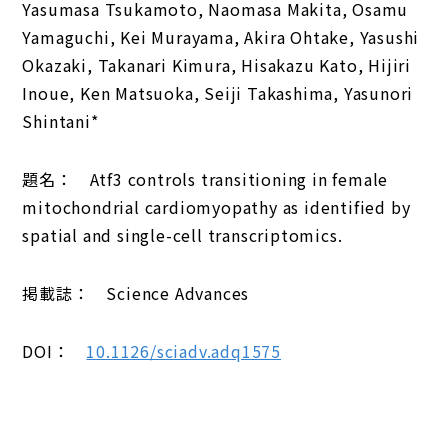
Yasumasa Tsukamoto, Naomasa Makita, Osamu
Yamaguchi, Kei Murayama, Akira Ohtake, Yasushi
Okazaki, Takanari Kimura, Hisakazu Kato, Hijiri
Inoue, Ken Matsuoka, Seiji Takashima, Yasunori
Shintani*
題名： Atf3 controls transitioning in female
mitochondrial cardiomyopathy as identified by
spatial and single-cell transcriptomics.
掲載誌： Science Advances
DOI：
10.1126/sciadv.adq1575