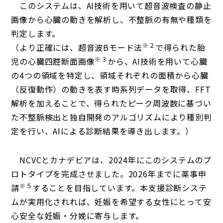
このシステムは、AI技術を用いて超音波検査の静止
画像から心臓の動きを解析し、不整脈の有無や種類を
判定します。
※２
（より正確には、超音波Bモード法
で得られた胎
※３
児の心臓四腔断面画像
から、AI技術を用いて心臓
の4つの領域を特定し、領域それぞれの面積から心臓
（反復動作）の動きを表す時系列データを取得、FFT
解析を加えることで、得られたピーク周波数に基づい
た不整脈検出と独自開発のアルゴリズムにより種別判
定を行い、AIによる診断結果を導き出します。）
NCVCとカナデビアは、2024年にこのシステムのプ
ロトタイプを完成させました。2026年までに薬事申
※５
請
することを目指しています。本支援診断システ
ムが実用化されれば、妊娠を希望する女性にとって安
心安全な妊娠・分娩に寄与します。