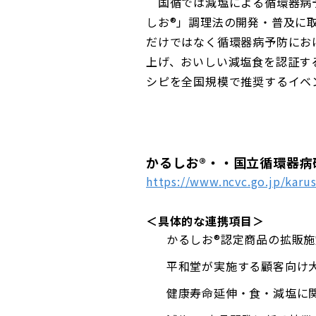
国循では減塩による循環器病予
しお®」調理法の開発・普及に
だけではなく循環器病予防にお
上げ、おいしい減塩食を認証す
シピを全国規模で推奨するイベ
かるしお®・・国立循環器病
https://www.ncvc.go.jp/karu
＜具体的な連携項目＞
かるしお®認定商品の拡販
平和堂が実施する顧客向け
健康寿命延伸・食・減塩に