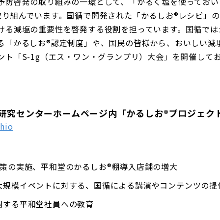
防啓発の取り組みの一環として、「かるく塩を使っておい
取り組んでいます。国循で開発された「かるしお®レシピ」
ける減塩の重要性を啓発する役割を担っています。国循では
る「かるしお®認定制度」や、国民の皆様から、おいしい減
ント「S-1g（エス・ワン・グランプリ）大会」を開催して
研究センターホームページ内「かるしお®プロジェク
shio
施策の実施、平和堂のかるしお®棚導入店舗の増大
大規模イベントに対する、国循による講演やコンテンツの提
関する平和堂社員への教育