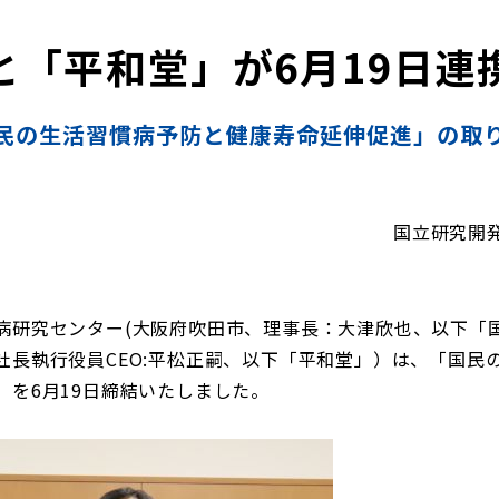
と「平和堂」が6月19日連
民の生活習慣病予防と健康寿命延伸促進」の取
国立研究開
研究センター(大阪府吹田市、理事長：大津欣也、以下「
社⻑執⾏役員CEO:平松正嗣、以下「平和堂」）は、「国民
」を6月19日締結いたしました。