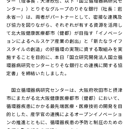
ター（理事長：大津欣也、以下「国立循環器病研究セ
ンター」）とりそなグループのりそな銀行（社長：岩
永省一）は、両者がパートナーとして、密接な連携及
び協力を図りながら、それぞれが有する資源を活用し
て北大阪健康医療都市（健都）が目指す「イノベーシ
ョンによるヘルスケア産業の創出」と「新たなライフ
スタイルの創造」の好循環の実現に資する取組みを実
施することを目的に、本日「国立研究開発法人国立循
環器病研究センターとりそな銀行との連携に関する協
定書」を締結いたしました。
国立循環器病研究センターは、大阪府吹田市と摂津
市にまたがる北大阪健康医療都市（健都）において、
循環器疾患にかかる最先端医療・医療技術の開発を目
的とした、産学官の連携によるオープンイノベーショ
ンの推進とともに、循環器疾患の予防と制圧のための