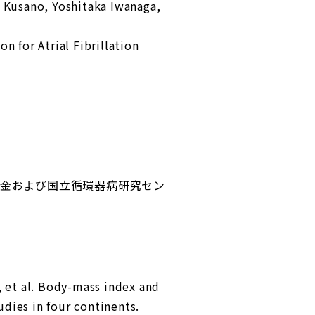
Kusano, Yoshitaka Iwanaga,
for Atrial Fibrillation
金および国立循環器病研究セン
et al. Body-mass index and
udies in four continents.