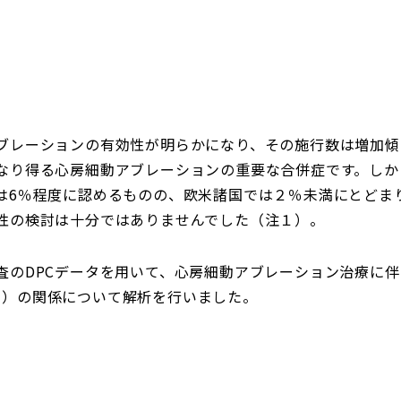
ブレーションの有効性が明らかになり、その施行数は増加傾
り得る心房細動アブレーションの重要な合併症です。しかしな
は6％程度に認めるものの、欧米諸国では２％未満にとどま
性の検討は十分ではありませんでした（注１）。
査のDPCデータを用いて、心房細動アブレーション治療に
x: BMI）の関係について解析を行いました。