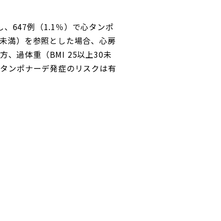
、647例（1.1％）で心タンポ
25未満）を参照とした場合、心房
過体重（BMI 25以上30未
心タンポナーデ発症のリスクは有