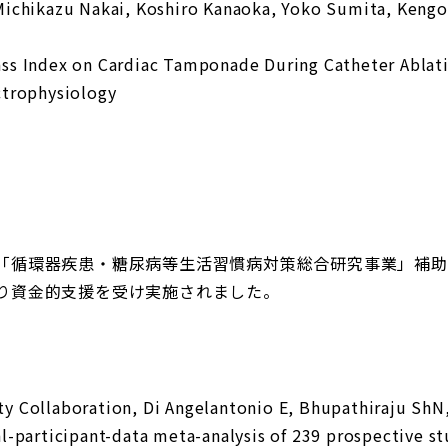
hikazu Nakai, Koshiro Kanaoka, Yoko Sumita, Kengo 
Index on Cardiac Tamponade During Catheter Ablation 
trophysiology
「循環器疾患・糖尿病等生活習慣病対策総合研究事業」補助
り資金的支援を受け実施されました。
ollaboration, Di Angelantonio E, Bhupathiraju ShN, 
al-participant-data meta-analysis of 239 prospective st