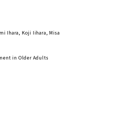
Ihara, Koji Iihara, Misa
ment in Older Adults