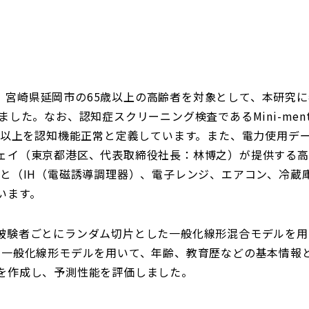
の間、宮崎県延岡市の65歳以上の高齢者を対象として、本研究
。なお、認知症スクリーニング検査であるMini-mental State
8点以上を認知機能正常と定義しています。また、電力使用デ
ェイ（東京都港区、代表取締役社長：林博之）が提供する高
ごと（IH（電磁誘導調理器）、電子レンジ、エアコン、冷蔵
います。
被験者ごとにランダム切片とした一般化線形混合モデルを用
、一般化線形モデルを用いて、年齢、教育歴などの基本情報
を作成し、予測性能を評価しました。