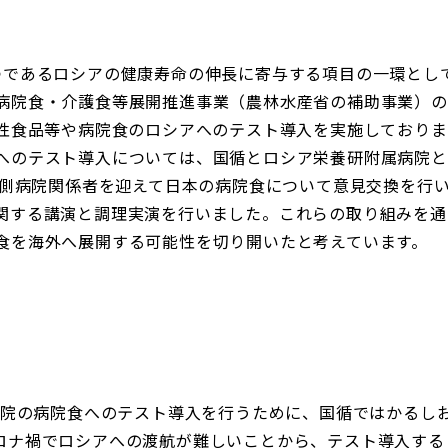
つであるロシアの健康寿命の伸長に寄与する項目の一環とし
病院食・介護食等展開推進事業（農林水産省の補助事業）の
能性食品等や病院食のロシアへのテスト導入を実施しておりま
へのテスト導入については、国循とロシア栄養研附属病院と
ア側病院関係者を迎えて日本の病院食について意見交換を行い
関する講演と調理実演を行いました。これらの取り組みを通
食を海外へ展開する可能性を切り開いたと考えています。
属病院の病院食へのテスト導入を行うために、国循ではかるし
ロナ禍でロシアへの渡航が難しいことから、テスト導入する