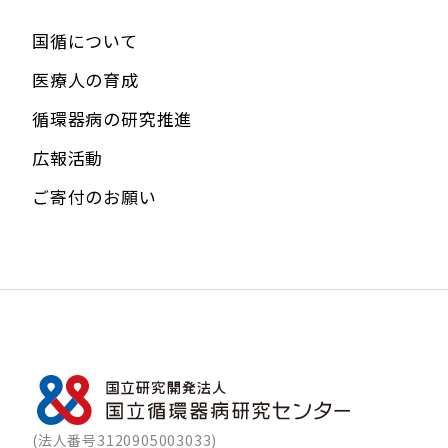
国循について
医療人の育成
循環器病の研究推進
広報活動
ご寄付のお願い
(法人番号3120905003033)