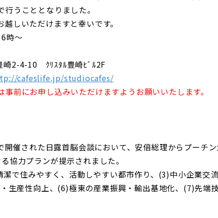
で行うこととなりました。
お越しいただけますと幸いです。
16時～
-4-10 ｸﾘｽﾀﾙ豊崎ﾋﾞﾙ2F
tp://cafeslife.jp/studiocafes/
は事前にお申し込みいただけますようお願いいたします。
ソチで開催された日露首脳会談において、安倍総理からプーチ
なる協力プランが提示されました。
・清潔で住みやすく、活動しやすい都市作り、(3)中小企業交
・生産性向上、(6)極東の産業振興・輸出基地化、(7)先端