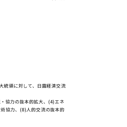
ン大統領に対して、日露経済交流
流・協力の抜本的拡大、(4)エネ
技術協力、(8)人的交流の抜本的