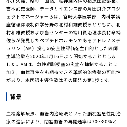
小川久雄、略称：国循）脳神経内科の猪原匡史部長、
吉本武史医師、データサイエンス部の角田良介プロジ
ェクトマネージャーらは、宮崎大学医学部 内科学講
座循環体液制御学分野の北村和雄教授らとともに、北
村和雄教授および当センターの寒川賢治理事長特命補
佐らが発見したペプチドホルモンであるアドレノメデ
ュリン（AM）投与の安全性評価を主目的とした医師
主導治験を2020年1月16日より開始することとしま
した。AMは、急性期脳梗塞の炎症を抑制することに
加え，血管再生をも期待できる革新的治療薬の可能性
があり，本医師主導治験はその開発の第1歩です。
背景
血栓溶解療法、血管内治療法といった脳梗塞急性期治
療の進歩により、閉塞血管の再開通率は70〜80％と