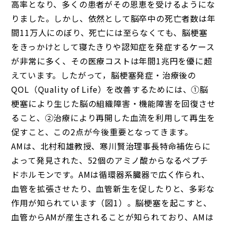
高率となり、多くの患者がその恩恵を受けるようにな
りました。しかし、依然として脳卒中の死亡者数は年
間11万人にのぼり、死亡には至らなくても、脳梗塞
をきっかけとして寝たきりや認知症を発症するケース
が非常に多く、その医療コストは年間1兆円を優に超
えています。したがって，脳梗塞発症・治療後の
QOL（Quality of Life）を改善するためには、①脳
梗塞により生じた脳の組織障害・機能障害を回復させ
ること、②治療により再開した血流を利用して再生を
促すこと、この2点が今後重要となってきます。
AMは、北村和雄教授、寒川賢治理事長特命補佐らに
よって発見された、52個のアミノ酸からなるペプチ
ドホルモンです。AMは循環器系臓器で広く作られ、
血管を拡張させたり、血管新生を促したりと、多彩な
作用が知られています（図1）。脳梗塞を起こすと、
血管からAMが産生されることが知られており、AMは