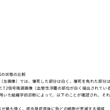
脳の状態の比較
面（左画像）では、壊死した部分は白く、壊死を免れた部分
たT2信号強調画像（血管性浮腫の部位が白く描出されてい
を用いた組織学的診断によって、以下のことが確認され、それ
レスが最も強く、虚血発症直後に殆どの細胞が死滅する領域