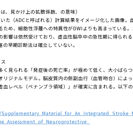
Cとは、見かけ上の拡散係数、の意味）
づいた（ADCと呼ばれる）計算結果をイメージ化した画像。
るため、細胞性浮腫への特異性がDWIよりも高まっている
の影響は依然受けており、虚血性脳卒中の急性期に得られる
塞の早期診断法は確立していない。
ウス
多く見られる「発症後の死亡率」が極めて低く、大小ばらつ
オリジナルモデル。脳皮質内の側副血行（血管吻合）によっ
虚血レベル（ペナンブラ領域）」が確実に含まれる。以下のサ
les/Supplementary_Material_for_An_Integrated_Stroke
he_Assessment_of_Neuroprotective_