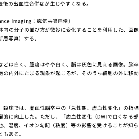
療法後の出血性合併症が生じやすくなる。
nance Imaging：磁気共鳴画像）
体内の分子の並び方が微妙に変化することを利用した、画像
断層写真）する。
などは白く、腫瘍はやや白く、脳は灰色に見える画像。脳卒
胞の内外にたまる現象が起こるが、そのうち細胞の外に移動
。臨床では、虚血性脳卒中の「急性期、虚血性変化」の指標
躍的に向上した。ただし、「虚血性変化（DWIで白くなる
他、温度、イオン勾配（粘度）等の影響を受けることが知ら
ともある。