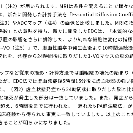
I（注2）が用いられます。MRIは条件を変えることで様々
開発した計算手法を「Essential Diffusion Coeffi
注3）やADCマップ（注4）の画像と比較しました。MRI
散係数」との意味を持ち、新たに開発したEDCは、「本質的
性浮腫の影響をさらに排除した、より純粋な細胞性変化の指
-VO（注5）」で、虚血性脳卒中発生直後より10時間連続
変化を、発症から24時間後に取りだした3-VOマウスの脳
Cマップなど従来の撮影・計算方法では脳組織の壊死の始まり
たが、EDC法では虚血発症後5時間15分後に虚血状態の強
た。（図2）虚血状態発症から24時間後に取りだした脳と比
部分と壊死が発生した部分は一致していました。また、発症か
時間を超え、6時間後までに行われた、「遅れたt-PA静注療法
臨床経験から得られた事実に一致していました。以上のことか
きることが明らかになりました。