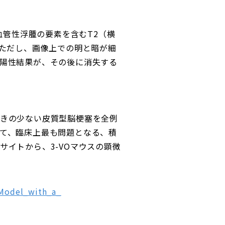
血管性浮腫の要素を含むT2（横
。ただし、画像上での明と暗が細
陽性結果が、その後に消失する
きの少ない皮質型脳梗塞を全例
て、臨床上最も問題となる、積
イトから、3-VOマウスの顕微
_Model_with_a_