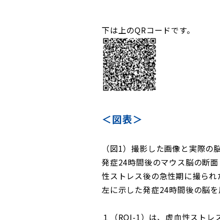
下は上のQRコードです。
＜図表＞
（図1）撮影した画像と実際の
発症24時間後のマウス脳の断
性ストレス後の急性期に撮られ
左に示した発症24時間後の脳
１（ROI-1）は、虚血性スト