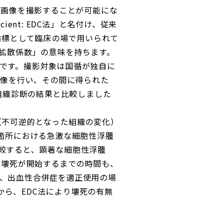
な画像を撮影することが可能にな
cient: EDC法」と名付け、従来
の指標として臨床の場で用いられて
な拡散係数」の意味を持ちます。
標です。撮影対象は国循が独自に
撮像を行い、その間に得られた
の組織診断の結果と比較しました
（不可逆的となった組織の変化）
い箇所における急激な細胞性浮腫
較すると、顕著な細胞性浮腫
ら壊死が開始するまでの時間も、
」が、出血性合併症を適正使用の場
ら、EDC法により壊死の有無