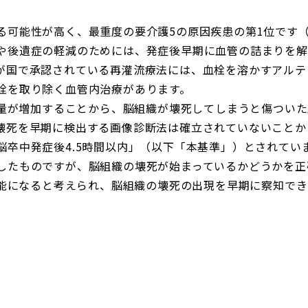
る可能性が高く、最重度の要介護5の原因疾患の第1位です（
や後遺症の軽減のためには、発症後早期に血管の詰まりを解
が国で承認されている再灌流療法には、血栓を溶かすアルテプ
栓を取り除く血管内治療があります。
血流量が増加することから、脳組織が壊死してしまうと傷つい
壊死を早期に検出する画像診断法は確立されていないことから
脳卒中発症後4.5時間以内」（以下「本基準」）とされてい
したものですが、脳組織の壊死が始まっているかどうかを正
が可能になると考えられ、脳組織の壊死の出現を早期に察知で