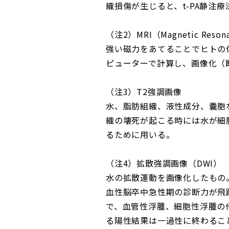
織損傷が生じると、t-PA静注
（注2）MRI（Magnetic Reso
強い磁力をあてることでヒトの
ピューターで計算し、画像化（
（注3）T2強調画像
水、脂肪組織、液性成分、嚢胞
織の壊死が起こる時には水が細
るために用いる。
（注4）拡散強調画像（DWI）
水の拡散運動を画像化したもの
血性脳卒中急性期の診断力が飛
で、血管性浮腫、細胞性浮腫の
る陽性結果は一過性に終わるこ