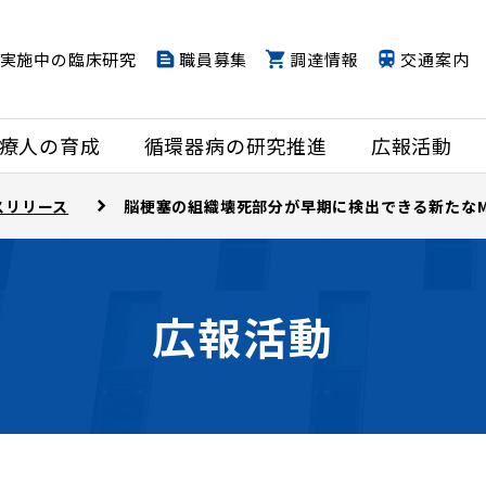
実施中の臨床研究
職員募集
調達情報
交通案内
療人の育成
循環器病の研究推進
広報活動
スリリース
脳梗塞の組織壊死部分が早期に検出できる新たなM
広報活動