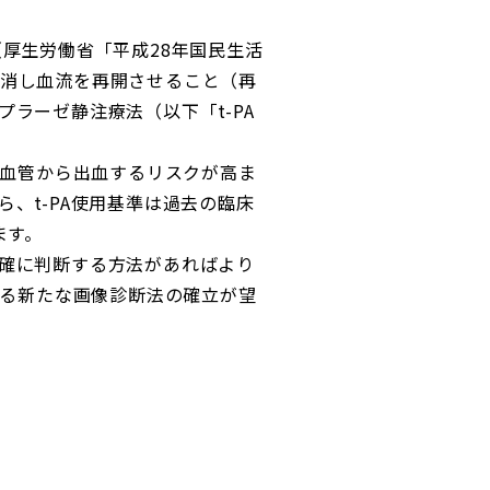
厚生労働省「平成28年国民生活
消し血流を再開させること（再
ラーゼ静注療法（以下「t-PA
た血管から出血するリスクが高ま
、t-PA使用基準は過去の臨床
ます。
確に判断する方法があればより
きる新たな画像診断法の確立が望