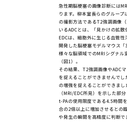
急性期脳梗塞の画像診断にはMR
ります。柳本室長らのグループは、新たに
の撮影方法であるT2強調画像（
いるADCとは、「見かけの拡
EDCは、細胞外に生じる血管
開発した脳梗塞モデルマウス「3
様々な脳領域でのMRIシグナル
（図1）。
その結果、T2強調画像やAD
を捉えることができませんでし
の増強を捉えることができまし
（MRI/EDC所見）を示した
t-PAの使用限度である4.5
合の2倍以上に増加させるとの
や発生の瞬間を高精度に判断で