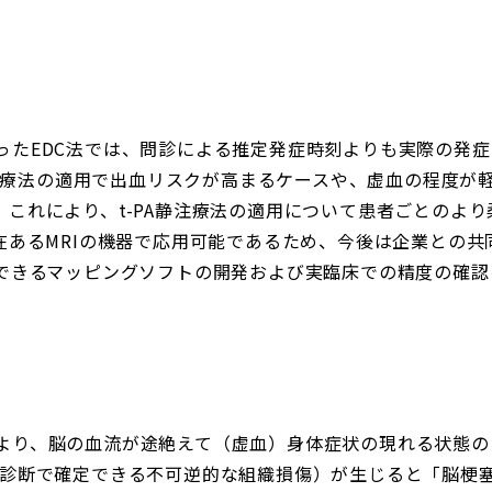
ったEDC法では、問診による推定発症時刻よりも実際の発
A静注療法の適用で出血リスクが高まるケースや、虚血の程度
。これにより、t-PA静注療法の適用について患者ごとのよ
在あるMRIの機器で応用可能であるため、今後は企業との共
のできるマッピングソフトの開発および実臨床での精度の確認
より、脳の血流が途絶えて（虚血）身体症状の現れる状態の
織診断で確定できる不可逆的な組織損傷）が生じると「脳梗