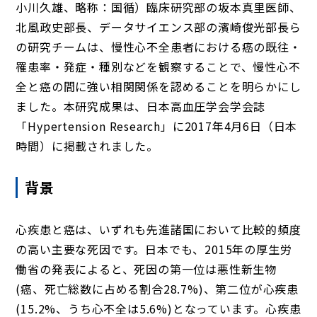
小川久雄、略称：国循）臨床研究部の坂本真里医師、
北風政史部長、データサイエンス部の濱崎俊光部長ら
の研究チームは、慢性心不全患者における癌の既往・
罹患率・発症・種別などを観察することで、慢性心不
全と癌の間に強い相関関係を認めることを明らかにし
ました。本研究成果は、日本高血圧学会学会誌
「Hypertension Research」に2017年4月6日（日本
時間）に掲載されました。
背景
心疾患と癌は、いずれも先進諸国において比較的頻度
の高い主要な死因です。日本でも、2015年の厚生労
働省の発表によると、死因の第一位は悪性新生物
(癌、死亡総数に占める割合28.7%)、第二位が心疾患
(15.2%、うち心不全は5.6%)となっています。心疾患