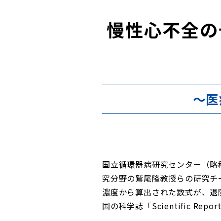
慢性心不全の
～医
国立循環器病研究センター（略
究分野の鷲尾隆教授らの研究チ
濃度から算出された数式が、退
国の科学誌「Scientific R