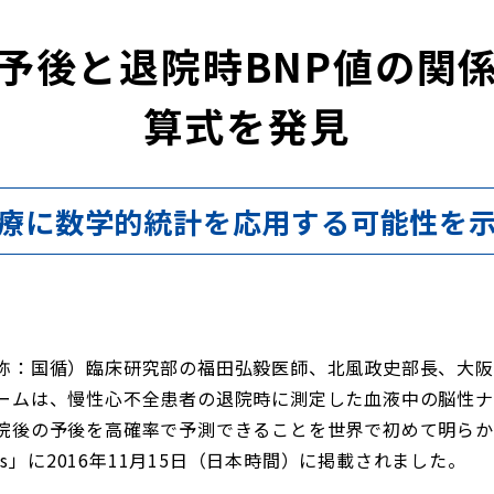
予後と退院時BNP値の関
算式を発見
療に数学的統計を応用する可能性を
称：国循）臨床研究部の福田弘毅医師、北風政史部長、大阪
ームは、慢性心不全患者の退院時に測定した血液中の脳性ナ
院後の予後を高確率で予測できることを世界で初めて明らか
eports」に2016年11月15日（日本時間）に掲載されました。