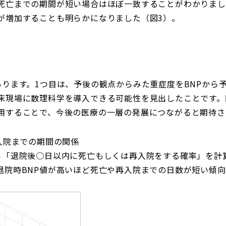
死亡までの期間が短い場合はほぼ一致することがわかりまし
が増加することも明らかになりました（図3）。
あります。1つ目は、予後の観点からみた重症度をBNPから
床現場に数理科学を導入できる可能性を見出したことです。
用することで、今後の医療の一層の発展につながると期待さ
入院までの期間の関係
ら「退院後○日以内に死亡もしくは再入院をする確率」を計
退院時BNP値が高いほど死亡や再入院までの日数が短い傾