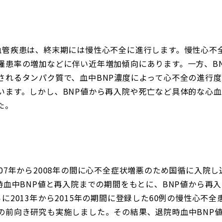
血管疾患は、終末期には慢性心不全に進行します。慢性心不
罹患率の増加などに伴い近年増加傾向にあります。一方、B
されるタンパク質で、血中BNP濃度によって心不全の進行
います。しかし、BNP値から再入院や死亡など具体的な心
た。
07年から2008年の間に心不全症状増悪のため国循に入院し
時血中BNP値と再入院までの期間をもとに、BNP値から再
に2013年から2015年の期間に登録した60例の慢性心不
の前向き研究も実施しました。その結果、退院時血中BNP