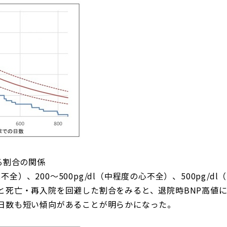
る割合の関係
の心不全）、200～500pg/dl（中程度の心不全）、500pg
と死亡・再入院を回避した割合をみると、退院時BNP高値
日数も短い傾向があることが明らかになった。