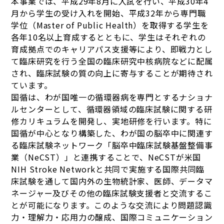
本事業では、平成29年8月に入試を行い、平成30年4
月から学生の受け入れを開始、平成32年から専門職
学位（Master of Public Health）を取得する学生を
各年10名以上育成するとともに、学生はそれぞれの
育成拠点でのキャリアパス支援等により、即戦力とし
て臨床研究を行う全国の臨床研究中核病院などに配属
され、臨床試験の質の向上に寄与することが期待され
ています。
国循は、わが国唯一の循環器病を専門とするナショナ
ルセンターとして、循環器領域の臨床試験に関する研
修カリキュラムを開発し、実地研修を行います。特に
国循が中心となり構築した、わが国の脳卒中に関連す
る臨床試験ネットワーク「脳卒中臨床試験基盤整備事
業（NeCST）」と連携することで、NeCSTが米国
NIH Stroke Networkと共同で実施する国際共同臨
床試験を通して国内外の生物統計家、医師、データマ
ネージャー及びその他の臨床試験支援者と交流するこ
とが可能になります。このような交流により問題認識
力・理解力・応用力の醸成、国際コミュニケーション