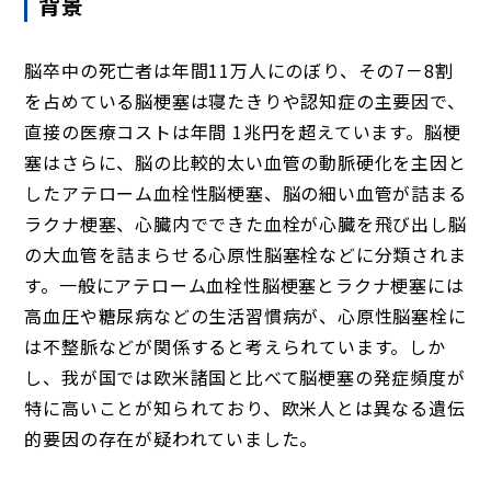
背景
脳卒中の死亡者は年間11万人にのぼり、その7－8割
を占めている脳梗塞は寝たきりや認知症の主要因で、
直接の医療コストは年間 1兆円を超えています。脳梗
塞はさらに、脳の比較的太い血管の動脈硬化を主因と
したアテローム血栓性脳梗塞、脳の細い血管が詰まる
ラクナ梗塞、心臓内でできた血栓が心臓を飛び出し脳
の大血管を詰まらせる心原性脳塞栓などに分類されま
す。一般にアテローム血栓性脳梗塞とラクナ梗塞には
高血圧や糖尿病などの生活習慣病が、心原性脳塞栓に
は不整脈などが関係すると考えられています。しか
し、我が国では欧米諸国と比べて脳梗塞の発症頻度が
特に高いことが知られており、欧米人とは異なる遺伝
的要因の存在が疑われていました。