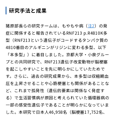
研究手法と成果
猪原部長らの研究チームは、もやもや病（
注2
）の発
症に関係すると報告されている
RNF213
p.R4810K多
型（
RNF213
という遺伝子がコードするタンパク質の
4810番目のアルギニンがリジンに変わる多型、以下
「本多型」）に着目しました。京都大学・小泉グルー
プとの共同研究で、RNF213遺伝子改変動物が脳梗塞
を起こしやすいことを先に明らかにしていたためで
す。さらに、過去の研究成果から、本多型は収縮期血
圧を上昇させることや心筋梗塞とも関係があることな
ど、これまで孤発性（遺伝的要素は関係なく発症す
る）で生活習慣病が原因と考えられていた循環器病の
一部の感受性遺伝子であることが明らかになっていま
した。本研究で日本人46,958名（脳梗塞17,752名、