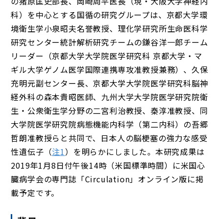
の猪原匡史部長、岡崎周平医長（現・大阪大学神経内
科）を中心とする国循の研究グループは、京都大学環
境衛生学小泉昭夫名誉教授、理化学研究所生命医科学
研究センター統計解析研究チームの鎌谷洋一郎チーム
リーダー（京都大学大学院医学研究科 京都大学・マ
ギル大学ゲノム医学国際連携専攻准教授兼務）、久保
充明元副センター長、京都大学大学院医学研究科脳神
経外科の森本貴昭医師、九州大学大学院医学研究院衛
生・公衆衛生学分野の二宮利治教授、秦淳准教授、同
大学院医学研究院病態機能内科学（第二内科）の吾郷
哲朗准教授らと共同で、日本人の脳梗塞の強力な感受
性遺伝子（
注1
）を明らかにしました。本研究成果は
2019年1月8日付午後14時（米国標準時間）に米国心
臓病学会の専門誌「Circulation」オンライン版に掲
載予定です。