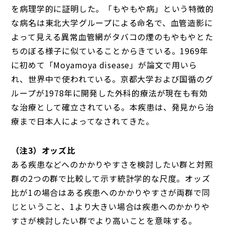
を病理学的に証明した。「もやもや病」という特徴的
な病名は東北大学グループによる命名で、血管造影に
よって見える異常血管網がタバコの煙のもやもやとた
ちのぼる様子に似ていることからきている。1969年
に初めて「Moyamoya disease」が論文で用いら
れ、世界中で使われている。京都大学および国循のグ
ループが1978年に開発した外科的療法が現在も有効
な治療として確立されている。本疾患は、発見から治
療まで日本人によってなされてきた。
（注3）オッズ比
ある疾患などへのかかりやすさを検討したい群と対照
群の2つの群で比較して示す統計学的な尺度。オッズ
比が1の場合はある疾患へのかかりやすさが両群で同
じということ、1より大きい場合は疾患へのかかりや
すさが検討したい群でより高いことを意味する。