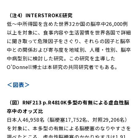
（注4）INTERSTROKE研究
低～中所得国を含めた世界32か国の脳卒中26,000例
以上を対象に、食事内容や生活習慣を世界各国で詳細
に聞き取って危険因子をさぐり、それらの因子と脳卒
中との関係および寄与度を地域別、人種・性別、脳卒
中病型別に検討した研究。この研究を主導した
O'Donnell博士は本研究の共同研究者でもある。
＜図表＞
（図）
RNF213
p.R4810K多型の有無による虚血性脳
卒中のオッズ比
日本人46,958名（脳梗塞17,752名、対照29,206名）
を対象に、本多型の有無による脳梗塞のなりやすさを
調べたところ、虚血性脳梗塞のかかりやすさは1.91