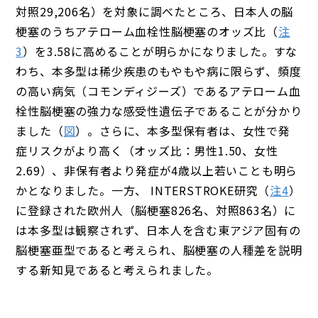
対照29,206名）を対象に調べたところ、日本人の脳
梗塞のうちアテローム血栓性脳梗塞のオッズ比（
注
3
）を3.58に高めることが明らかになりました。すな
わち、本多型は稀少疾患のもやもや病に限らず、頻度
の高い病気（コモンディジーズ）であるアテローム血
栓性脳梗塞の強力な感受性遺伝子であることが分かり
ました（
図
）。さらに、本多型保有者は、女性で発
症リスクがより高く（オッズ比：男性1.50、女性
2.69）、非保有者より発症が4歳以上若いことも明ら
かとなりました。一方、 INTERSTROKE研究（
注4
）
に登録された欧州人（脳梗塞826名、対照863名）に
は本多型は観察されず、日本人を含む東アジア固有の
脳梗塞亜型であると考えられ、脳梗塞の人種差を説明
する新知見であると考えられました。