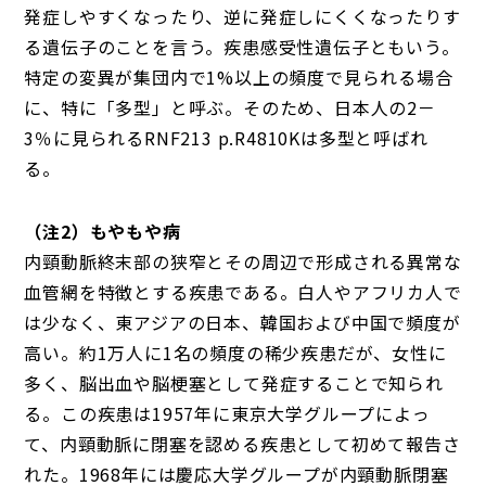
発症しやすくなったり、逆に発症しにくくなったりす
る遺伝子のことを言う。疾患感受性遺伝子ともいう。
特定の変異が集団内で1%以上の頻度で見られる場合
に、特に「多型」と呼ぶ。そのため、日本人の2－
3％に見られるRNF213 p.R4810Kは多型と呼ばれ
る。
（注2）もやもや病
内頸動脈終末部の狭窄とその周辺で形成される異常な
血管網を特徴とする疾患である。白人やアフリカ人で
は少なく、東アジアの日本、韓国および中国で頻度が
高い。約1万人に1名の頻度の稀少疾患だが、女性に
多く、脳出血や脳梗塞として発症することで知られ
る。この疾患は1957年に東京大学グループによっ
て、内頸動脈に閉塞を認める疾患として初めて報告さ
れた。1968年には慶応大学グループが内頸動脈閉塞