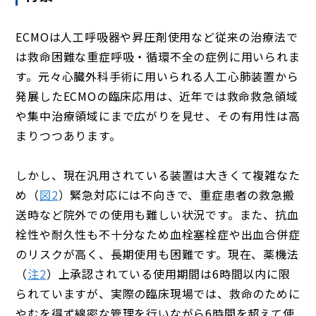
ECMOは人工呼吸器や昇圧剤使用など従来の治療法で
は救命困難な重症呼吸・循環不全の症例に用いられま
す。元々心臓外科手術に用いられる人工心肺装置から
発展したECMOの臨床応用は、近年では救命救急領域
や集中治療領域にまで広がりを見せ、その有用性は高
まりつつあります。
しかし、現在汎用されている装置は大きくて複雑なた
め（
図2
）緊急対応には不向きで、重症患者の救急搬
送時など院外での使用も難しい状況です。また、抗血
栓性や耐久性も不十分なため血栓塞栓症や出血合併症
のリスクが高く、長期使用も困難です。現在、薬機法
（
注2
）上承認されている使用期間は6時間以内に限
られていますが、実際の臨床現場では、救命のために
やむを得ず綿密な管理を行いながら6時間を超えて使