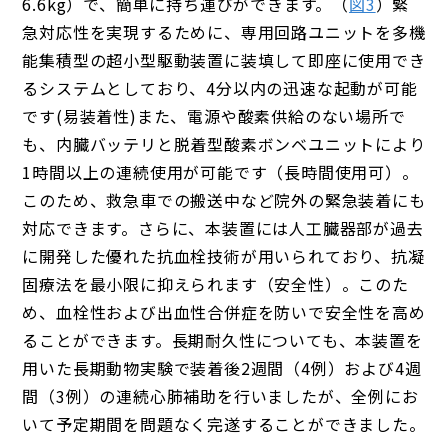
6.6kg）で、簡単に持ち運びができます。（
図3
）緊
急対応性を実現するために、専用回路ユニットを多機
能集積型の超小型駆動装置に装填して即座に使用でき
るシステムとしており、4分以内の迅速な起動が可能
です(易装着性)また、電源や酸素供給のない場所で
も、内臓バッテリと脱着型酸素ボンベユニットにより
1時間以上の連続使用が可能です（長時間使用可）。
このため、救急車での搬送中など院外の緊急装着にも
対応できます。さらに、本装置には人工臓器部が過去
に開発した優れた抗血栓技術が用いられており、抗凝
固療法を最小限に抑えられます（安全性）。このた
め、血栓性および出血性合併症を防いで安全性を高め
ることができます。長期耐久性についても、本装置を
用いた長期動物実験で装着後2週間（4例）および4週
間（3例）の連続心肺補助を行いましたが、全例にお
いて予定期間を問題なく完遂することができました。