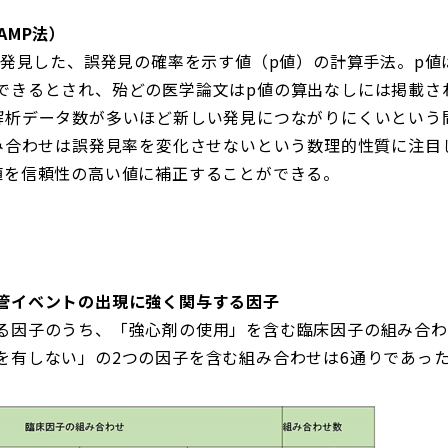
AMP法）
が発見した、誤発見の確率を示す値（p値）の計算手法。p値は
できるとされ、殆どの医学論文はp値の算出なしには掲載さ
解析データ数が多いほど新しい発見につながりにくいという
組み合わせは誤発見率を変化させないという数理的性質に注目
値を信頼性の高い値に補正することができる。
管イベントの出現に強く関与する因子
る因子のうち、「強心剤の使用」を含む臨床因子の組み合わせ
を有しない」の2つの因子を含む組み合わせは6通りであっ