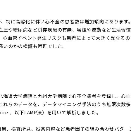
で、特に高齢化に伴い心不全の患者数は増加傾向にあります
血圧や糖尿病など併存疾患の有無、喫煙や運動など生活習慣
。心血管イベント発生リスクも患者によって大きく異なるの
高いのかの検証も困難でした。
北海道大学病院と九州大学病院で心不全患者を登録し、心血
これらのデータを、データマイニング手法のうち無限次数多
g procedure:、以下LAMP法）を用いて解析しました。
礎疾患、検査所見、投薬内容など患者因子の組み合わせパター