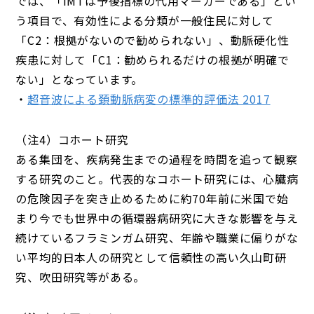
では、「IMTは予後指標の代用マーカーである」とい
う項目で、有効性による分類が一般住民に対して
「C2：根拠がないので勧められない」、動脈硬化性
疾患に対して「C1：勧められるだけの根拠が明確で
ない」となっています。
・
超音波による頚動脈病変の標準的評価法 2017
（注4）コホート研究
ある集団を、疾病発生までの過程を時間を追って観察
する研究のこと。代表的なコホート研究には、心臓病
の危険因子を突き止めるために約70年前に米国で始
まり今でも世界中の循環器病研究に大きな影響を与え
続けているフラミンガム研究、年齢や職業に偏りがな
い平均的日本人の研究として信頼性の高い久山町研
究、吹田研究等がある。