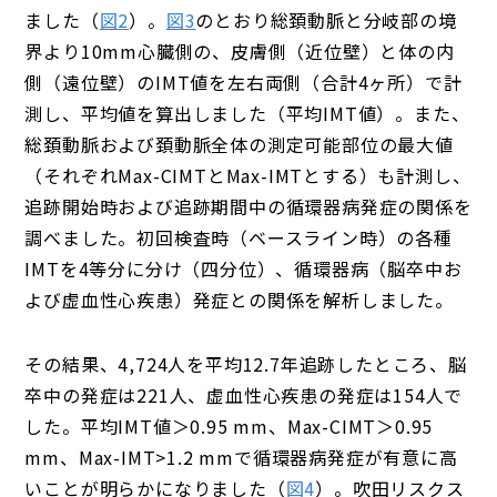
ました（
図2
）。
図3
のとおり総頚動脈と分岐部の境
界より10mm心臓側の、皮膚側（近位壁）と体の内
側（遠位壁）のIMT値を左右両側（合計4ヶ所）で計
測し、平均値を算出しました（平均IMT値）。また、
総頚動脈および頚動脈全体の測定可能部位の最大値
（それぞれMax-CIMTとMax-IMTとする）も計測し、
追跡開始時および追跡期間中の循環器病発症の関係を
調べました。初回検査時（ベースライン時）の各種
IMTを4等分に分け（四分位）、循環器病（脳卒中お
よび虚血性心疾患）発症との関係を解析しました。
その結果、4,724人を平均12.7年追跡したところ、脳
卒中の発症は221人、虚血性心疾患の発症は154人で
した。平均IMT値＞0.95 mm、Max-CIMT＞0.95
mm、Max-IMT>1.2 mmで循環器病発症が有意に高
いことが明らかになりました（
図4
）。吹田リスクス