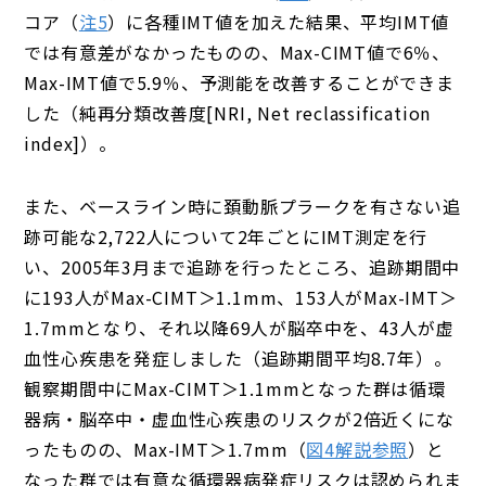
コア（
注5
）に各種IMT値を加えた結果、平均IMT値
では有意差がなかったものの、Max-CIMT値で6％、
Max-IMT値で5.9％、予測能を改善することができま
した（純再分類改善度[NRI, Net reclassification
index]）。
また、ベースライン時に頚動脈プラークを有さない追
跡可能な2,722人について2年ごとにIMT測定を行
い、2005年3月まで追跡を行ったところ、追跡期間中
に193人がMax-CIMT＞1.1mm、153人がMax-IMT＞
1.7mmとなり、それ以降69人が脳卒中を、43人が虚
血性心疾患を発症しました（追跡期間平均8.7年）。
観察期間中にMax-CIMT＞1.1mmとなった群は循環
器病・脳卒中・虚血性心疾患のリスクが2倍近くにな
ったものの、Max-IMT＞1.7mm（
図4解説参照
）と
なった群では有意な循環器病発症リスクは認められま