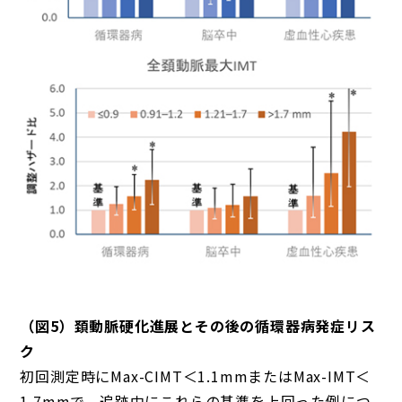
（図5）頚動脈硬化進展とその後の循環器病発症リス
ク
初回測定時にMax-CIMT＜1.1mmまたはMax-IMT＜
1.7mmで、追跡中にこれらの基準を上回った例につ