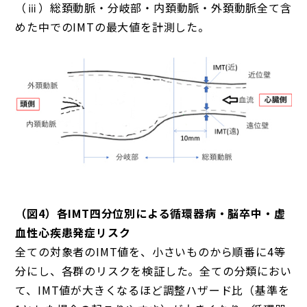
（ⅲ）総頚動脈・分岐部・内頚動脈・外頚動脈全て含
めた中でのIMTの最大値を計測した。
（図4）各IMT四分位別による循環器病・脳卒中・虚
血性心疾患発症リスク
全ての対象者のIMT値を、小さいものから順番に4等
分にし、各群のリスクを検証した。全ての分類におい
て、IMT値が大きくなるほど調整ハザード比（基準を