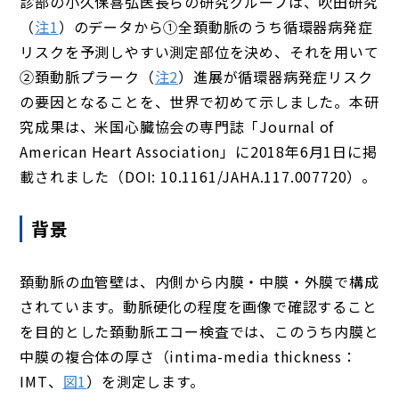
診部の小久保喜弘医長らの研究グループは、吹田研究
（
注1
）のデータから①全頚動脈のうち循環器病発症
リスクを予測しやすい測定部位を決め、それを用いて
②頚動脈プラーク（
注2
）進展が循環器病発症リスク
の要因となることを、世界で初めて示しました。本研
究成果は、米国心臓協会の専門誌「Journal of
American Heart Association」に2018年6月1日に掲
載されました（DOI: 10.1161/JAHA.117.007720）。
背景
頚動脈の血管壁は、内側から内膜・中膜・外膜で構成
されています。動脈硬化の程度を画像で確認すること
を目的とした頚動脈エコー検査では、このうち内膜と
中膜の複合体の厚さ（intima-media thickness：
IMT、
図1
）を測定します。