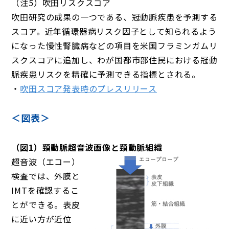
（注5）吹田リスクスコア
吹田研究の成果の一つである、冠動脈疾患を予測する
スコア。近年循環器病リスク因子として知られるよう
になった慢性腎臓病などの項目を米国フラミンガムリ
スクスコアに追加し、わが国都市部住民における冠動
脈疾患リスクを精確に予測できる指標とされる。
・
吹田スコア発表時のプレスリリース
＜図表＞
（図1）頚動脈超音波画像と頚動脈組織
超音波（エコー）
検査では、外膜と
IMTを確認するこ
とができる。表皮
に近い方が近位