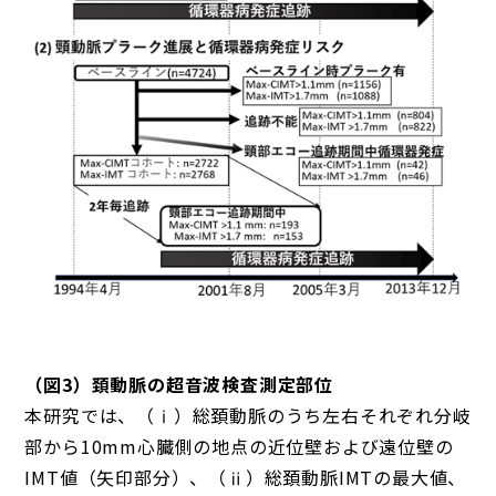
（図3）頚動脈の超音波検査測定部位
本研究では、（ⅰ）総頚動脈のうち左右それぞれ分岐
部から10mm心臓側の地点の近位壁および遠位壁の
IMT値（矢印部分）、（ⅱ）総頚動脈IMTの最大値、