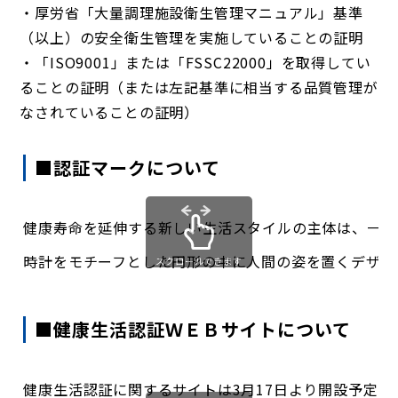
・厚労省「大量調理施設衛生管理マニュアル」基準
（以上）の安全衛生管理を実施していることの証明
・「ISO9001」または「FSSC22000」を取得してい
ることの証明（または左記基準に相当する品質管理が
なされていることの証明）
■認証マークについて
健康寿命を延伸する新しい生活スタイルの主体は、一人
時計をモチーフとした円形の中に人間の姿を置くデザイ
スクロールできます
■健康生活認証ＷＥＢサイトについて
健康生活認証に関するサイトは3月17日より開設予定で