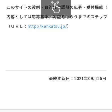
このサイトの役割・目的は食認証の応募・受付機能（対
内容としては応募基準、認証をもらうまでのステップや
スクロールできます
（ＵＲＬ：
http://kenkatsu.jp/
）
最終更新日：2021年09月26日