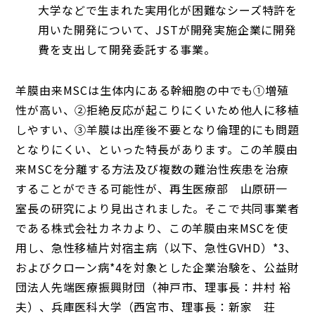
大学などで生まれた実用化が困難なシーズ特許を
用いた開発について、JSTが開発実施企業に開発
費を支出して開発委託する事業。
羊膜由来MSCは生体内にある幹細胞の中でも①増殖
性が高い、②拒絶反応が起こりにくいため他人に移植
しやすい、③羊膜は出産後不要となり倫理的にも問題
となりにくい、といった特長があります。この羊膜由
来MSCを分離する方法及び複数の難治性疾患を治療
することができる可能性が、再生医療部 山原研一
室長の研究により見出されました。そこで共同事業者
である株式会社カネカより、この羊膜由来MSCを使
用し、急性移植片対宿主病（以下、急性GVHD）*3、
およびクローン病*4を対象とした企業治験を、公益財
団法人先端医療振興財団（神戸市、理事長：井村 裕
夫）、兵庫医科大学（西宮市、理事長：新家 荘