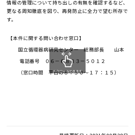
情報の管理について持ち出しの有無を確認するなど、
更なる周知徹底を図り、再発防止に全力で望む所存で
す。
【本件に関する問い合わせ窓口】
国立循環器病研究センター 総務部長 山本 仁
電話番号 ０６－６８３３－５０１２
（窓口時間 平日の８：３０～１７：１５）
スクロールできます