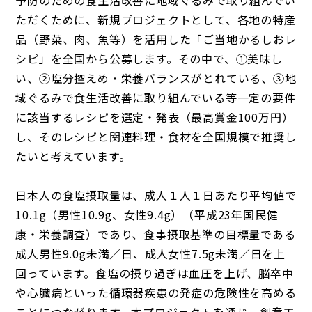
予防のための食生活改善に地域ぐるみで取り組んでい
ただくために、新規プロジェクトとして、各地の特産
品（野菜、肉、魚等）を活用した「ご当地かるしおレ
シピ」を全国から公募します。その中で、①美味し
い、②塩分控えめ・栄養バランスがとれている、③地
域ぐるみで食生活改善に取り組んでいる等一定の要件
に該当するレシピを選定・発表（最高賞金100万円）
し、そのレシピと関連料理・食材を全国規模で推奨し
たいと考えています。
日本人の食塩摂取量は、成人１人１日あたり平均値で
10.1g（男性10.9g、女性9.4g）（平成23年国民健
康・栄養調査）であり、食事摂取基準の目標量である
成人男性9.0g未満／日、成人女性7.5g未満／日を上
回っています。食塩の摂り過ぎは血圧を上げ、脳卒中
や心臓病といった循環器疾患の発症の危険性を高める