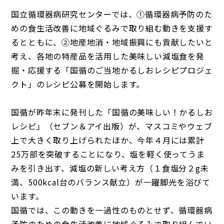
国立循環器病研究センターでは、①循環器病予防のた
めの食生活改善に地域ぐるみで取り組む動きを支援す
るとともに、②地産地消・地域振興にも貢献したいと
考え、各地の特産品を活用した美味しい減塩食を発
掘・応援する「国循のご当地かるしおレシピプロジェ
クト」のレシピ公募を開始します。
国循が昨年末に発刊した「国循の美味しい！かるしお
レシピ」（セブン＆アイ出版）が、マスコミやウェブ
上で大きく取り上げられたほか、今年４月には累計
25万部を突破することになり、塩を軽く使ってうま
みを引き出す、減塩の新しい考え方（１食塩分２g未
満、500kcal台のバランス献立）が一躍脚光を浴びて
います。
国循では、この動きを一過性のものとせず、循環器病