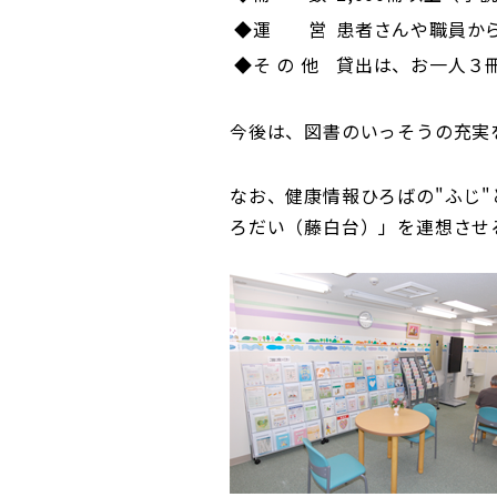
◆運 営
患者さんや職員か
◆そ の 他
貸出は、お一人３
今後は、図書のいっそうの充実
なお、健康情報ひろばの"ふじ
ろだい（藤白台）」を連想させ