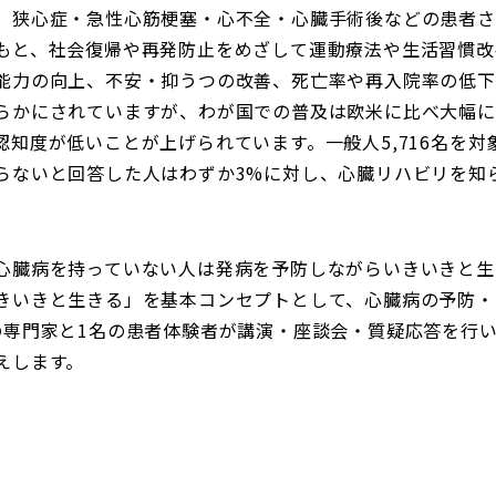
狭心症・急性心筋梗塞・心不全・心臓手術後などの患者さ
もと、社会復帰や再発防止をめざして運動療法や生活習慣改
能力の向上、不安・抑うつの改善、死亡率や再入院率の低下
らかにされていますが、わが国での普及は欧米に比べ大幅に
知度が低いことが上げられています。一般人5,716名を
らないと回答した人はわずか3%に対し、心臓リハビリを知ら
臓病を持っていない人は発病を予防しながらいきいきと生
きいきと生きる」を基本コンセプトとして、心臓病の予防・
の専門家と1名の患者体験者が講演・座談会・質疑応答を行
えします。