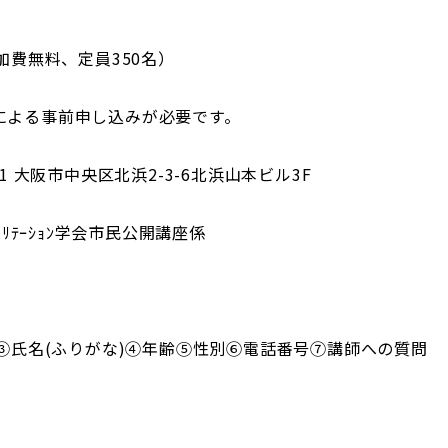
費無料、定員350名）
Xによる事前申し込みが必要です。
041 大阪市中央区北浜2-3-6北浜山本ビル3F
ﾋﾞﾘﾃｰｼｮﾝ学会市民公開講座係
③氏名(ふりがな)④年齢⑤性別⑥電話番号⑦講師への質問