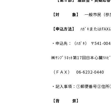
【第Ⅱ部】 座談会・質疑応答
【対 象】
一般市民（参加
【申込方法】
ﾊｶﾞｷまたはFA
・申込先：（ﾊｶﾞｷ） 〒541-0
㈱ｻﾝﾌﾟﾗﾈｯﾄ第17回日本心臓ﾘﾊ
（ＦＡＸ） 06-6232-0440
・記入事項：①郵便番号②住所
【背 景】