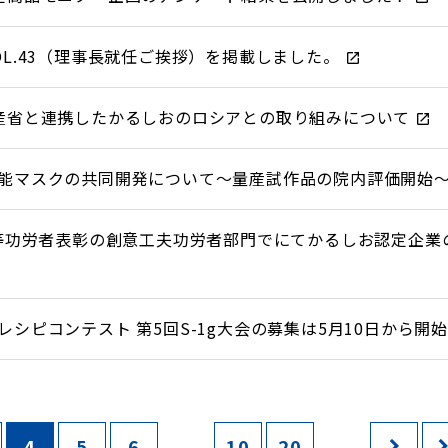
OL.43（理事長就任ご挨拶）を掲載しました。
産省と連携したかるしおのロシアとの取り組みについて
能マスクの共同開発について～量産試作品の院内評価開始
明等功労者表彰の創意工夫功労者部門でにてかるしお認定企業
シピコンテスト 第5回S-1g大会の募集は5月10日から開
4
5
6
...
10
20
...