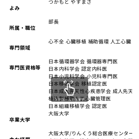
つかもと やすまさ
よみ
部長
所属・職位
心不全 心臓移植 補助循環 人工心臓 
専門領域
日本循環器学会 循環器専門医
専門医資格等
日本内科学会 認定内科医
日本小児科学会 小児科専門医
日本移植学会 移植認定医
日本成人先天性心疾患学会 成人先天
植込型補助人工心臓管理医
スクロールできます
日本組織移植学会 認定医
大阪大学
卒業大学
大阪大学/りんくう総合医療センター 