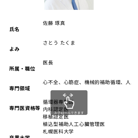
佐藤 琢真
氏名
さとう たくま
よみ
医長
所属・職位
心不全、心筋症、機械的補助循環、人工
専門領域
循環器専門医
専門医資格等
内科認定医
スクロールできます
移植認定医
植込型補助人工心臓管理医
札幌医科大学
卒業大学