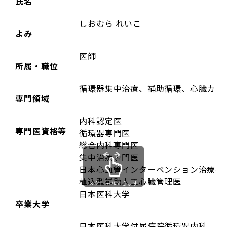
氏名
しおむら れいこ
よみ
医師
所属・職位
循環器集中治療、補助循環、心臓カテ
専門領域
内科認定医
専門医資格等
循環器専門医
総合内科専門医
集中治療専門医
日本心血管インターベンション治療学
植込型補助人工心臓管理医
スクロールできます
日本医科大学
卒業大学
日本医科大学付属病院循環器内科