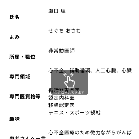
瀨口 理
氏名
せぐち おさむ
よみ
非常勤医師
所属・職位
心不全、補助循環、人工心臓、心臓移
専門領域
循環器専門医
スクロールできます
専門医資格等
認定内科医
移植認定医
テニス・スポーツ観戦
趣味
心不全医療のため微力ながらがんばり
患者さんへ一言