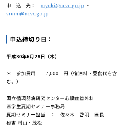
申 込 先：
myuki@ncvc.go.jp
・
srumi@ncvc.go.jp
申込締切り日：
平成
30
年6月
28
日（木）
＊ 参加費用 7,000 円（宿泊料・昼食代を含
む。）
国立循環器病研究センター心臓血管外科
医学生夏期セミナー事務局
夏期セミナー担当 ： 佐々木 啓明 医長
秘書 村山・茂松