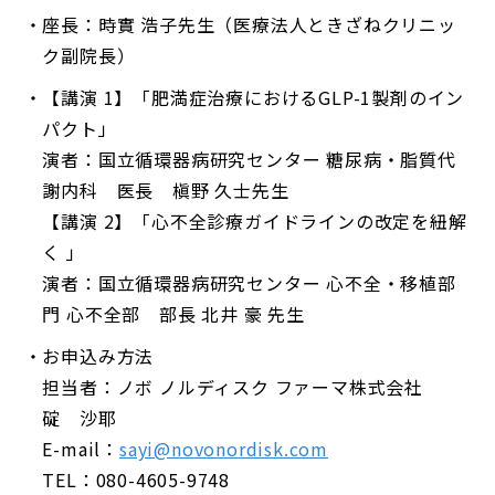
座長：時實 浩子先生（医療法人ときざねクリニッ
ク副院長）
【講演 1】「肥満症治療におけるGLP-1製剤のイン
パクト」
演者：国立循環器病研究センター 糖尿病・脂質代
謝内科 医長 槇野 久士先生
【講演 2】「心不全診療ガイドラインの改定を紐解
く 」
演者：国立循環器病研究センター 心不全・移植部
門 心不全部 部長 北井 豪 先生
お申込み方法
担当者：ノボ ノルディスク ファーマ株式会社
碇 沙耶
E-mail：
sayi@novonordisk.com
TEL：080-4605-9748