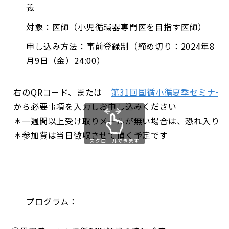
義
対象：医師（小児循環器専門医を目指す医師）
申し込み方法：事前登録制（締め切り：2024年8
月9日（金）24:00）
右のQRコード、または
第31回国循小循夏季セミナー（KS
から必要事項を入力しお申し込みください
＊一週間以上受け取りメールが無い場合は、恐れ入りま
＊参加費は当日徴収させて頂く予定です
スクロールできます
プログラム：