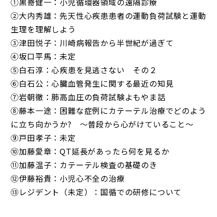
①黒嵜健一：小児循環器領域の遠隔診療
②大内秀雄：先天性心疾患患者の運動負荷試験と運動
生理を理解しよう
③津田悦子：川崎病報告から半世紀が過ぎて
④坂口平馬：未定
⑤白石淳：心疾患を見逃さない その２
⑥白石公：心臓血管発生に関する最近の知見
⑦岩朝徹：肺高血圧の負荷試験よもやま話
⑧藤本一途：困難な症例にカテーテル治療でどのよう
に立ち向かうか? 〜普段から心がけていること〜
⑨戸田孝子：未定
⑩加藤愛章：QT延長があったら何を見るか
⑪加藤温子：カテーテル検査の基礎のき
⑫伊藤裕貴：小児心不全の治療
⑬レジデント（未定）：国循での研修について