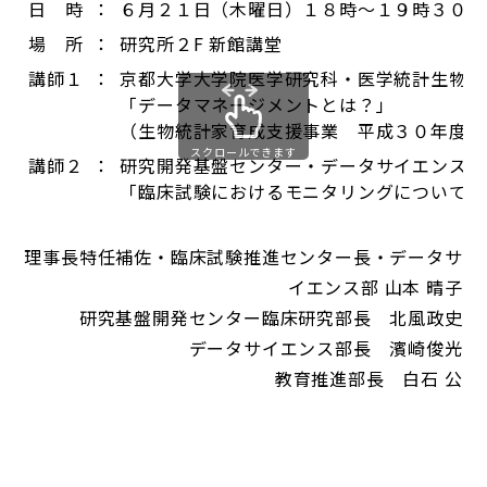
日 時
：
６月２１日（木曜日）１８時〜１９時３０分
場 所
：
研究所２F 新館講堂
講師１
：
京都大学大学院医学研究科・医学統計生物情
「データマネージメントとは？」
（生物統計家育成支援事業 平成３０年度聴
スクロールできます
講師２
：
研究開発基盤センター・データサイエンス部
「臨床試験におけるモニタリングについて」
理事長特任補佐・臨床試験推進センター長・データサ
イエンス部 山本 晴子
研究基盤開発センター臨床研究部長 北風政史
データサイエンス部長 濱崎俊光
教育推進部長 白石 公