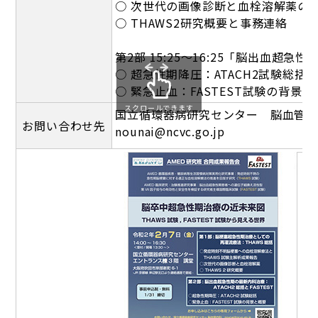
○ 次世代の画像診断と血栓溶解薬の
○ THAWS2研究概要と事務連絡
第2部 15:25～16:25「脳出血超急
○ 超急性期降圧：ATACH2試験総
○ 緊急止血：FASTEST試験の背景と
スクロールできます
国立循環器病研究センター 脳血管
お問い合わせ先
nounai@ncvc.go.jp