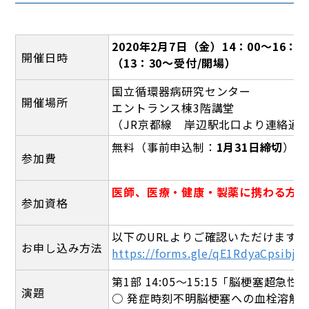
2020年2月7日（金）14：00～16：3
開催日時
（13：30～受付/開場）
国立循環器病研究センター
開催場所
エントランス棟3階講堂
（JR京都線 岸辺駅北口より連絡通
無料（事前申込制：
1月31日締切
）
参加費
医師、医療・健康・製薬に携わる方
参加資格
以下のURLよりご確認いただけます。
お申し込み方法
https://forms.gle/qE1RdyaCpsibj9
第1部 14:05～15:15「脳梗塞超
演題
○ 発症時刻不明脳梗塞への血栓溶解療