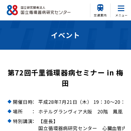
交通案内
メニュー
イベント
第72回千里循環器病セミナー in 梅
田
開催日時
：
平成28年7月21日（木） 19：30～20：3
場所
：
ホテルグランヴィア大阪 20階 鳳凰
特別講演
：
【座長】
国立循環器病研究センター 心臓血管内