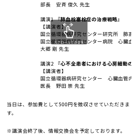
部長 安斉 俊久 先生
講演1
『肺血栓塞栓症の治療戦略』
【講演者】
国立循環器病研究センター研究所 肺高
国立循環器病研究センター病院 心臓血
スクロールできます
大郷 剛 先生
講演2
『心不全患者における心房細動の
【講演者】
国立循環器病研究センター 心臓血管内
医長 野田 崇 先生
当日は、参加費として500円を徴収させていただきま
す。
※講演会終了後、情報交換会を予定しております。