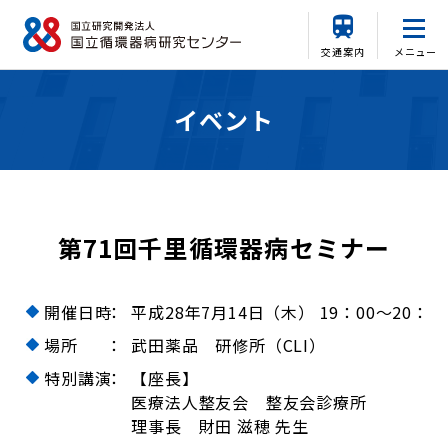
交通案内
メニュー
イベント
第71回千里循環器病セミナー
開催日時
：
平成28年7月14日（木） 19：00～20：1
場所
：
武田薬品 研修所（CLI）
特別講演
：
【座長】
医療法人整友会 整友会診療所
理事長 財田 滋穂 先生