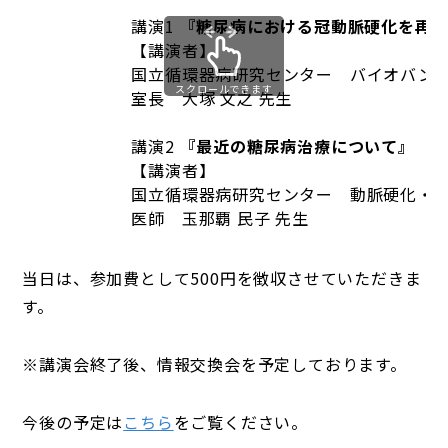
講演1
『糖尿病における冠動脈硬化を再
【講演者】
国立循環器病研究センター バイオバン
スクロールできます
室長 大塚 文之 先生
講演2
『最近の糖尿病治療について』
【講演者】
国立循環器病研究センター 動脈硬化・
医師 玉那覇 民子 先生
当日は、参加費として500円を徴収させていただきま
す。
※講演会終了後、情報交換会を予定しております。
今後の予定は
こちら
をご覧ください。