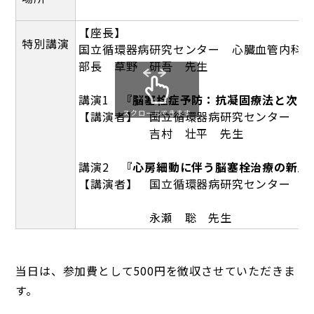
【座長】
特別講演
国立循環器病研究センター 心臓血管内科
部長 草野 研吾 先生
講演1
『脳塞栓症予防：抗凝固療法と次の
スクロールできます
【講演者】 国立循環器病研究センター 
吉村 壮平 先生
講演2
『心房細動に伴う脳塞栓治療の新展開
【講演者】 国立循環器病研究センター 
心臓血管内科部
永瀬 聡 先生
当日は、参加費として500円を徴収させていただきま
す。